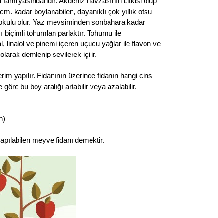
a familyasındandır. Akdeniz havzasının bitkisi olup
. kadar boylanabilen, dayanıklı çok yıllık otsu
mon kokulu olur. Yaz mevsiminden sonbahara kadar
 biçimli tohumlan parlaktır. Tohumu ile
al, linalol ve pinemi içeren uçucu yağlar ile flavon ve
larak demlenip sevilerek içilir.
rim yapılır. Fidanının üzerinde fidanın hangi cins
re bu boy aralığı artabilir veya azalabilir.
n)
apılabilen meyve fidanı demektir.