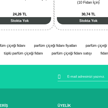
(10 Fidan İçin)
24,26 TL
30,74 TL
Stokta Yok
Stokta Yok
füm çiçeği fidanı
parfüm çiçeği fidanı fiyatları
parfüm çiçeği f
tüplü parfüm çiçeği fidanı
parfüm çiçeği fidanı satışı
fidan
ERİŞ
ÜYELİK