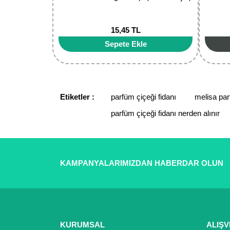
15,45 TL
Sepete Ekle
Etiketler :
parfüm çiçeği fidanı
melisa par
parfüm çiçeği fidanı nerden alınır
KAMPANYALARIMIZDAN HABERDAR OLUN
KURUMSAL
ALIŞV