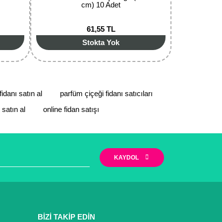
cm) 10 Adet
61,55 TL
Stokta Yok
idanı satın al
parfüm çiçeği fidanı satıcıları
 satın al
online fidan satışı
KAYDOL
BİZİ TAKİP EDİN