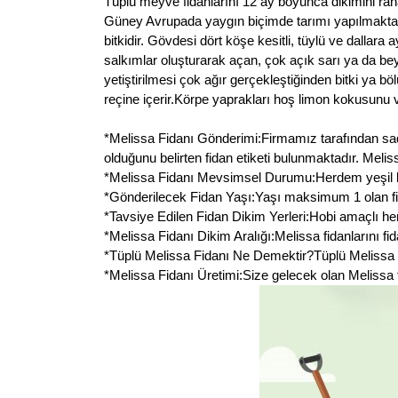
Tüplü meyve fidanlarını 12 ay boyunca dikimini raha
Güney Avrupada yaygın biçimde tarımı yapılmaktadı
bitkidir. Gövdesi dört köşe kesitli, tüylü ve dallar
salkımlar oluşturarak açan, çok açık sarı ya da bey
yetiştirilmesi çok ağır gerçekleştiğinden bitki ya böl
reçine içerir.Körpe yaprakları hoş limon kokusunu ve
*Melissa Fidanı Gönderimi:Firmamız tarafından sadec
olduğunu belirten fidan etiketi bulunmaktadır. Meli
*Melissa Fidanı Mevsimsel Durumu:Herdem yeşil bir
*Gönderilecek Fidan Yaşı:Yaşı maksimum 1 olan fid
*Tavsiye Edilen Fidan Dikim Yerleri:Hobi amaçlı her
*Melissa Fidanı Dikim Aralığı:Melissa fidanlarını fid
*Tüplü Melissa Fidanı Ne Demektir?Tüplü Melissa fi
*Melissa Fidanı Üretimi:Size gelecek olan Melissa fi