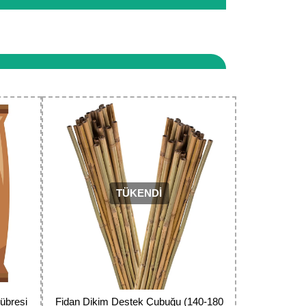
zi yapabilirsiniz. Ayrıca firmamız Mersin/ Mut
iyet göstermektedir.
narak tarafımıza iletebilirsiniz.
TÜKENDİ
übresi
Fidan Dikim Destek Çubuğu (140-180