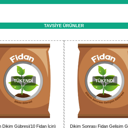
 sertifikası ile koruma altındadır. İçiniz rahat bir şekilde alışverişini
ıt altında ve yürürlükteki kanun ve esaslara tam uyumlu bir şekilde faal
da ve diğer konularda yetersiz gördüğünüz noktaları öneri formunu kulla
TAVSİYE ÜRÜNLER
Bu ürüne ilk yorumu siz yapın!
Yorum Yaz
TÜKENDİ
TÜKENDİ
Gönder
n Dikim Gübresi(10 Fidan İçin)
Dikim Sonrası Fidan Gelişim G