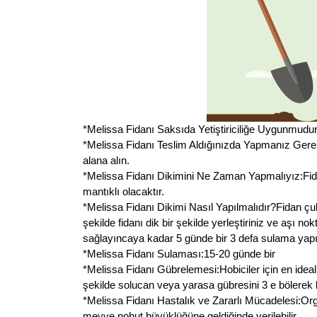
*Melissa Fidanı Saksıda Yetiştiriciliğe Uygunmudur:Ev
*Melissa Fidanı Teslim Aldığınızda Yapmanız Gereke
alana alın.
*Melissa Fidanı Dikimini Ne Zaman Yapmalıyız:Fid
mantıklı olacaktır.
*Melissa Fidanı Dikimi Nasıl Yapılmalıdır?Fidan ç
şekilde fidanı dik bir şekilde yerleştiriniz ve aşı 
sağlayıncaya kadar 5 günde bir 3 defa sulama yapın
*Melissa Fidanı Sulaması:15-20 günde bir
*Melissa Fidanı Gübrelemesi:Hobiciler için en idea
şekilde solucan veya yarasa gübresini 3 e bölerek k
*Melissa Fidanı Hastalık ve Zararlı Mücadelesi:Org
meyve nohut büyüklüğüne geldiğinde verilebilir.