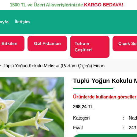
1500 TL ve Üzeri Alışverişlerinizde
KARGO BEDAVA!
ayfa
İletişim
 Bitkileri
Gül Fidanları
Tohum
Çiçek So
Çeşitleri
Tüplü Yoğun Kokulu Melissa (Parfüm Çiçeği) Fidanı
Tüplü Yoğun Kokulu M
Ürünlerde kullanılan görseller 
268,24 TL
Kategori
Nad
Fiyat
243