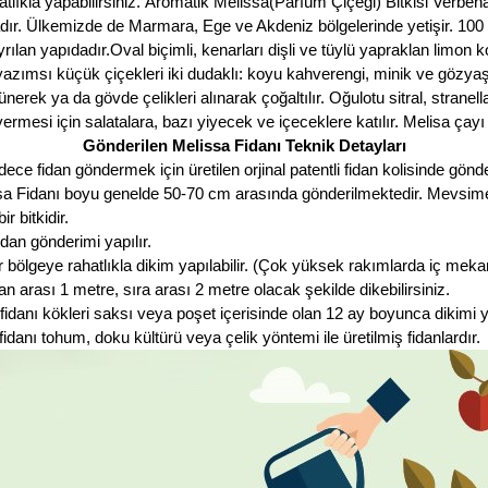
tlıkla yapabilirsiniz. Aromatik Melissa(Parfüm Çiçeği) Bitkisi Verben
r. Ülkemizde de Marmara, Ege ve Akdeniz bölgelerinde yetişir. 100 cm
a ayrılan yapıdadır.Oval biçimli, kenarları dişli ve tüylü yapraklan li
azımsı küçük çiçekleri iki dudaklı: koyu kahverengi, minik ve gözyaşı
ünerek ya da gövde çelikleri alınarak çoğaltılır. Oğulotu sitral, stranell
rmesi için salatalara, bazı yiyecek ve içeceklere katılır. Melisa çayı o
Gönderilen Melissa Fidanı Teknik Detayları
e fidan göndermek için üretilen orjinal patentli fidan kolisinde gönde
ssa Fidanı boyu genelde 50-70 cm arasında gönderilmektedir. Mevsime gö
 bitkidir.
an gönderimi yapılır.
 bölgeye rahatlıkla dikim yapılabilir. (Çok yüksek rakımlarda iç meka
an arası 1 metre, sıra arası 2 metre olacak şekilde dikebilirsiniz.
danı kökleri saksı veya poşet içerisinde olan 12 ay boyunca dikimi y
danı tohum, doku kültürü veya çelik yöntemi ile üretilmiş fidanlardır.