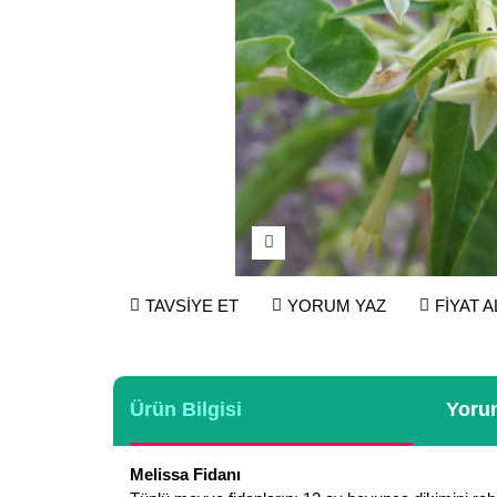
TAVSİYE ET
YORUM YAZ
FİYAT 
Ürün Bilgisi
Yorum
Melissa Fidanı