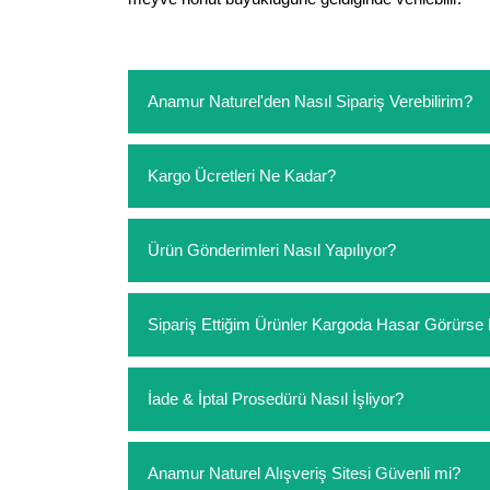
Anamur Naturel'den Nasıl Sipariş Verebilirim?
https://www.anamurnaturel.com 'dan kendiniz sep
Kargo Ücretleri Ne Kadar?
sipariş verebilirsiniz. Sitemizden vereceğiniz sip
ödeme yoktur.
https://www.anamurnaturel.com 'da siz kargoyu de
Ürün Gönderimleri Nasıl Yapılıyor?
siparişlerinizde sepetinizdeki ürünleri hacimler
Sipariş verdiğiniz ürünler, özel tasarlanmış amba
Sipariş Ettiğim Ürünler Kargoda Hasar Görür
Koşulsuz müşteri memnuniyeti politikalarımız 
İade & İptal Prosedürü Nasıl İşliyor?
hasar görmüş ise hemen bizimle iletişime geçerek
Siparişiniz elinize ulaştığında herhangi bir sebe
Anamur Naturel Alışveriş Sitesi Güvenli mi?
değişim istediğiniz ürünleri kullanmayınız. Kull