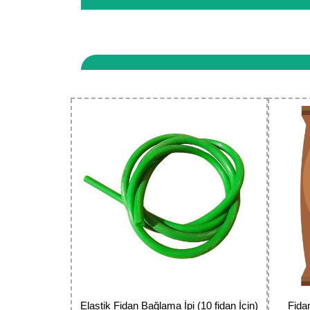
seçenekleri uygulanır.
Sitemizde yaptığınız tüm işlemler 256 bit güvenlik
vergi dairesine bağlı, tüm ticari faaliyetleri kay
Bu ürünün fiyat bilgisi, resim, ürün açıklamaların
Görüş ve önerileriniz için teşekkür ederiz.
Ürün resmi kalitesiz, bozuk veya görüntülenemiyor.
Ürün açıklamasında eksik bilgiler bulunuyor.
Ürün bilgilerinde hatalar bulunuyor.
Ürün fiyatı diğer sitelerden daha pahalı.
Bu ürüne benzer farklı alternatifler olmalı.
Elastik Fidan Bağlama İpi (10 fidan İçin)
Fida