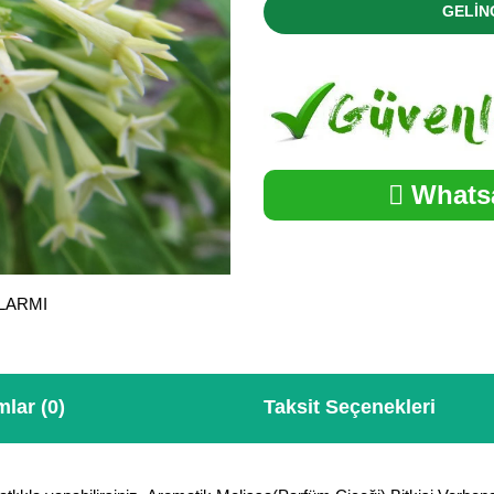
GELİN
Whatsa
ALARMI
lar (0)
Taksit Seçenekleri