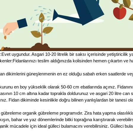
et uygundur. Asgari 10-20 litrelik bir saksı içerisinde yetiştiricilik ya
nler:Fidanlarınızı teslim aldığınızda kolisinden hemen çıkartın ve ha
an dikimlerini güneşlenmenin en ez olduğu sabah erken saatlerde v
ukurunu en boy yükseklik olarak 50-60 cm ebatlarında açınız. Fidanın
noktasının 10 cm altına kadar toprakla doldurunuz ve asgari 20 litre ca
ız. Fidan dikiminde kesinlikle doğru bilinen yanlışlardan bir tanesi 
l gübreleme organik gübreleme programıdır. Zira hata yapma olasılıkl
ışın, bahar ve yaz dönemlerinde bitki toprağına karıştırarak verebilirs
anik mücadele için ideal gülleci bulamacını verebilirsiniz. Gülleci b