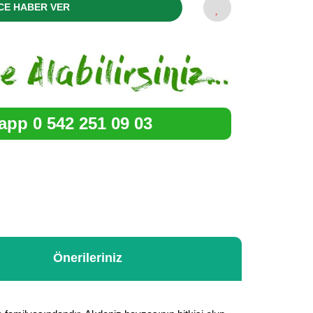
CE HABER VER
pp 0 542 251 09 03
Önerileriniz