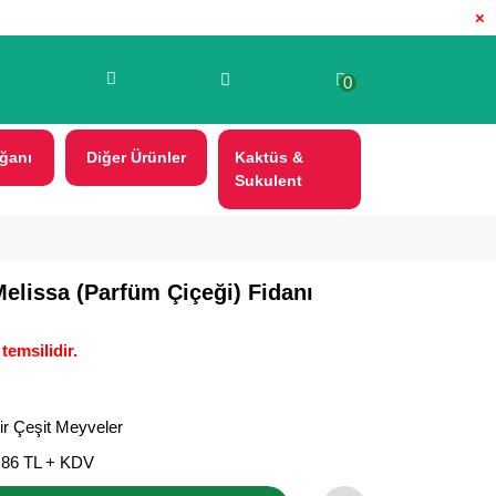
×
0
ğanı
Diğer Ürünler
Kaktüs &
Sukulent
elissa (Parfüm Çiçeği) Fidanı
temsilidir.
ir Çeşit Meyveler
,86 TL + KDV