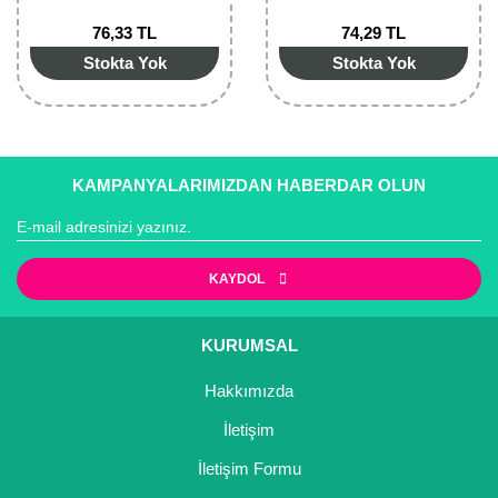
Nadir Çeşit Meyveler
76,33 TL
74,29 TL
Nar Fidanı
Stokta Yok
Stokta Yok
Narenciye Fidanları
Nektarin Fidanı
KAMPANYALARIMIZDAN HABERDAR OLUN
Papaya Fidanı
Pepino Fidanı
KAYDOL
Pitaya Fidanı
Şeftali Fidanı
KURUMSAL
Hakkımızda
Trabzon Hurması Fidanı
İletişim
Üzüm Fidanı
İletişim Formu
Vişne Fidanı