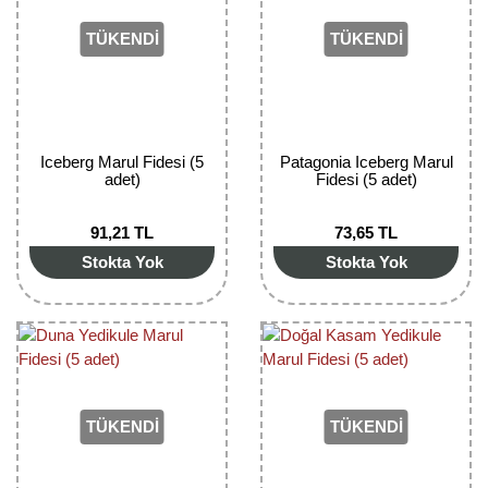
Girebolu Fidanı
TÜKENDİ
TÜKENDİ
Goji Berry Fidanı
Hünnap Fidanı
İncir Fidanı
Iceberg Marul Fidesi (5
Patagonia Iceberg Marul
adet)
Fidesi (5 adet)
Kapari Gebre Otu Fidanı
91,21 TL
73,65 TL
Kayısı Fidanı
Stokta Yok
Stokta Yok
Keçiboynuzu Fidanı
Kestane Fidanı
Kiraz Fidanı
Kivi Fidanı
TÜKENDİ
TÜKENDİ
Kızılcık Fidanı