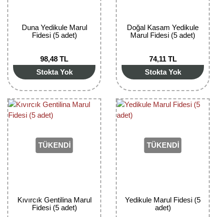
Kocayemiş Fidanı
Duna Yedikule Marul
Doğal Kasam Yedikule
Kuşburnu Fidanı
Fidesi (5 adet)
Marul Fidesi (5 adet)
Liçi Fidanı
98,48 TL
74,11 TL
Stokta Yok
Stokta Yok
Longan Fidanı
Malta Eriği Fidanı
Mango Fidanı
Melez Meyveler
TÜKENDİ
TÜKENDİ
Murt Fidanı
Muşmula Fidanı
Kıvırcık Gentilina Marul
Yedikule Marul Fidesi (5
Muz Fidanı
Fidesi (5 adet)
adet)