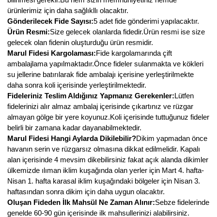
ürünlerimiz için daha sağlıkllı olacaktır.
Gönderilecek Fide Sayısı:
5 adet fide gönderimi yapılacaktır.
Ürün Resmi:
Size gelecek olanlarda fidedir.Ürün resmi ise size
gelecek olan fidenin oluşturduğu ürün resmidir.
Marul Fidesi Kargolaması:
Fide kargolamarında çift
ambalajlama yapılmaktadır.Önce fideler sulanmakta ve kökleri
su jellerine batırılarak fide ambalajı içerisine yerleştirilmekte
daha sonra koli içerisinde yerleştirilmektedir.
Fideleriniz Teslim Aldığınız Yapmanız Gerekenler:
Lütfen
fidelerinizi alır almaz ambalaj içerisinde çıkartınız ve rüzgar
almayan gölge bir yere koyunuz.Koli içerisinde tuttuğunuz fideler
belirli bir zamana kadar dayanabilmektedir.
Marul Fidesi Hangi Aylarda Dikilebilir?
Dikim yapmadan önce
havanın serin ve rüzgarsız olmasına dikkat edilmelidir. Kapalı
alan içerisinde 4 mevsim dikebilirsiniz fakat açık alanda dikimler
ülkemizde ılıman iklim kuşağında olan yerler için Mart 4. hafta-
Nisan 1. hafta karasal iklim kuşağındaki bölgeler için Nisan 3.
haftasından sonra dikim için daha uygun olacaktır.
Oluşan Fideden İlk Mahsül Ne Zaman Alınır:
Sebze fidelerinde
genelde 60-90 gün içerisinde ilk mahsullerinizi alabilirsiniz.