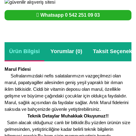
Whatsapp 0 542 251 09 03
Ürün Bilgisi
Yorumlar (0)
Taksit Seçenekle
Marul Fidesi
Sofralarımızdaki nefis salatalarımızın vazgeçilmezi olan
marul, papatyagiller ailesinden geniş yeşil yapraklı bir ılıman
iklim bitkisidir. Ciddi bir vitamin deposu olan marul, özellikle
gelişme ve büyüme çağındaki çocuklar için oldukça faydalıdır.
Marul, sağlık açısından da faydalar sağlar. Artık Marul fidelerini
saksıda ve bahçenizde güvenle yetiştirebilirsiniz.
Teknik Detaylar Muhakkak Okuyunuz!!
Satın alacak olduğunuz canlı bir bitkidir.Bu yüzden ürünün size
gelmesinden, yetiştiriciliğine kadar belirli teknik bilgilerin
bilinmesi gerekir.Bu hem sizin memnuniyetiniz hemde