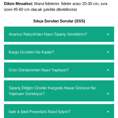
Dikim Mesafesi:
Marul fidelerini fideler arası 20-30 cm, sıra
üzeri 45-60 cm olacak şekilde dikebilirsiniz
Sıkça Sorulan Sorular (SSS)
Anamur Naturel'den Nasıl Sipariş Verebilirim?
https://www.anamurnaturel.com 'dan kendiniz sepetinizi
Kargo Ücretleri Ne Kadar?
oluşturarak,
iletişim
numaralarımızdan bizi arayarak veya
whatsapp hattımızdan bizlere isteklerinizi yazarak sipariş
verebilirsiniz. Sitemizden vereceğiniz siparişlerin
https://www.anamurnaturel.com 'da siz kargoyu dert
Ürün Gönderimleri Nasıl Yapılıyor?
ödemelerini sipariş verdikten sonra havale/eft veya sipariş
etmeyin diye 1500 lira ve üzerindeki siparişlerinizde
aşamasında kredi kartı ile yapabilirsiniz. Kapıda ödeme
kargoyu biz karşılıyoruz. 1500 Lira altında kalan
yoktur.
siparişlerinizde sepetinizdeki ürünleri hacimlerine göre bir
Sipariş verdiğiniz ürünler, özel tasarlanmış ambalajlar ile
Sipariş Ettiğim Ürünler Kargoda Hasar Görürse Ne
kargo ücreti ödeme aşamasında sepetinize eklenecektir.
paketlenip gönderim yapılmaktadır.
Yapmam Gerekiyor?
Koşulsuz müşteri memnuniyeti politikalarımız
İade & İptal Prosedürü Nasıl İşliyor?
çerçevesinde müşterilerimizi hiçbir zaman mağdur