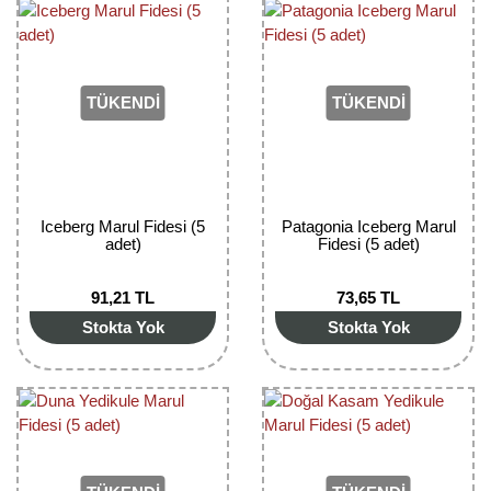
Girebolu Fidanı
Goji Berry Fidanı
Hünnap Fidanı
TÜKENDİ
TÜKENDİ
İncir Fidanı
Kapari Gebre Otu Fidanı
Iceberg Marul Fidesi (5
Patagonia Iceberg Marul
Kayısı Fidanı
adet)
Fidesi (5 adet)
Keçiboynuzu Fidanı
91,21 TL
73,65 TL
Stokta Yok
Stokta Yok
Kestane Fidanı
Kiraz Fidanı
Kivi Fidanı
Kızılcık Fidanı