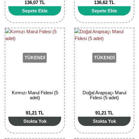
136,07 TL
136,62 TL
Bektaşi Üzümü Fidanı
Nostaljik Güller
Ters Lale Soğanı
Sepete Ekle
Sepete Ekle
Böğürtlen Fidanı
Peyzaj Gülleri
Yılbaşı Gülü Çiçeği
Ceviz Fidanı
Sarmaşık(Çardak) Gül Fidanları
Zambak Soğanı
Dut Fidanı
TÜKENDİ
TÜKENDİ
Elma Fidanı
Erik Fidanı
Feijoa Fidanı
Kırmızı Marul Fidesi (5
Doğal Arapsaçı Marul
adet)
Fidesi (5 adet)
Fidan Anaçları ve Aşı Kalemleri
91,21 TL
91,21 TL
Fındık Fidanı
Stokta Yok
Stokta Yok
Frenk Üzümü Fidanı