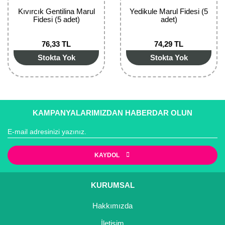
Nadir Çeşit Meyveler
Kıvırcık Gentilina Marul
Yedikule Marul Fidesi (5
Fidesi (5 adet)
adet)
Nar Fidanı
76,33 TL
74,29 TL
Narenciye Fidanları
Stokta Yok
Stokta Yok
Nektarin Fidanı
Papaya Fidanı
KAMPANYALARIMIZDAN HABERDAR OLUN
Pepino Fidanı
Pitaya Fidanı
KAYDOL
Şeftali Fidanı
Trabzon Hurması Fidanı
KURUMSAL
Üzüm Fidanı
Hakkımızda
Vişne Fidanı
İletişim