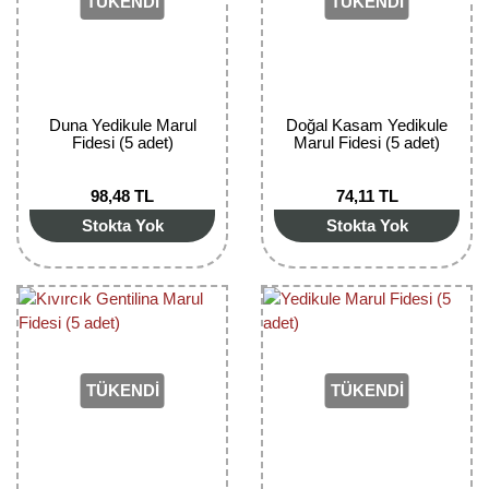
TÜKENDİ
TÜKENDİ
Kocayemiş Fidanı
Kuşburnu Fidanı
Liçi Fidanı
Duna Yedikule Marul
Doğal Kasam Yedikule
Fidesi (5 adet)
Marul Fidesi (5 adet)
Longan Fidanı
98,48 TL
74,11 TL
Malta Eriği Fidanı
Stokta Yok
Stokta Yok
Mango Fidanı
Melez Meyveler
Murt Fidanı
TÜKENDİ
TÜKENDİ
Muşmula Fidanı
Muz Fidanı