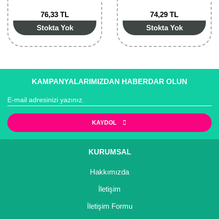
Nadir Çeşit Meyveler
76,33 TL
74,29 TL
Nar Fidanı
Stokta Yok
Stokta Yok
Narenciye Fidanları
Nektarin Fidanı
KAMPANYALARIMIZDAN HABERDAR OLUN
Papaya Fidanı
Pepino Fidanı
KAYDOL
Pitaya Fidanı
Şeftali Fidanı
KURUMSAL
Hakkımızda
Trabzon Hurması Fidanı
İletişim
Üzüm Fidanı
İletişim Formu
Vişne Fidanı