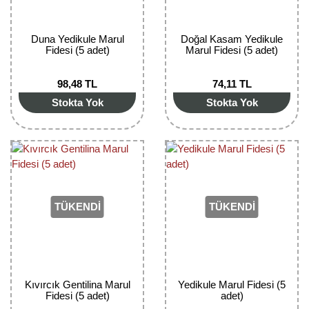
Kocayemiş Fidanı
Duna Yedikule Marul
Doğal Kasam Yedikule
Kuşburnu Fidanı
Fidesi (5 adet)
Marul Fidesi (5 adet)
Liçi Fidanı
98,48 TL
74,11 TL
Stokta Yok
Stokta Yok
Longan Fidanı
Malta Eriği Fidanı
Mango Fidanı
Melez Meyveler
TÜKENDİ
TÜKENDİ
Murt Fidanı
Muşmula Fidanı
Kıvırcık Gentilina Marul
Yedikule Marul Fidesi (5
Muz Fidanı
Fidesi (5 adet)
adet)