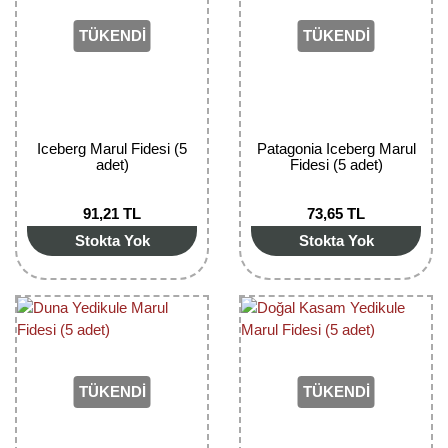
Girebolu Fidanı
TÜKENDİ
TÜKENDİ
Goji Berry Fidanı
Hünnap Fidanı
İncir Fidanı
Iceberg Marul Fidesi (5
Patagonia Iceberg Marul
adet)
Fidesi (5 adet)
Kapari Gebre Otu Fidanı
91,21 TL
73,65 TL
Kayısı Fidanı
Stokta Yok
Stokta Yok
Keçiboynuzu Fidanı
Kestane Fidanı
Kiraz Fidanı
Kivi Fidanı
TÜKENDİ
TÜKENDİ
Kızılcık Fidanı