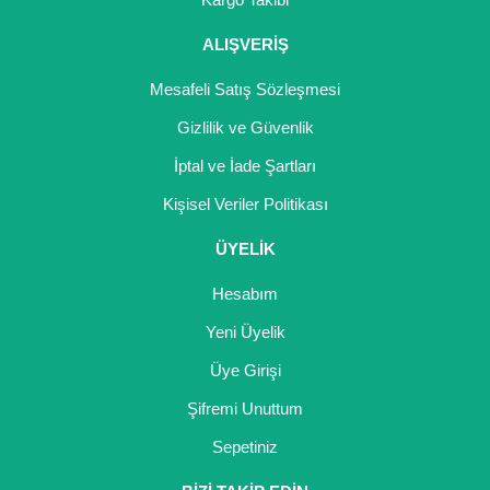
Girebolu Fidanı
ALIŞVERİŞ
Goji Berry Fidanı
Mesafeli Satış Sözleşmesi
Hünnap Fidanı
Gizlilik ve Güvenlik
İncir Fidanı
İptal ve İade Şartları
Kapari Gebre Otu Fidanı
Kişisel Veriler Politikası
Kayısı Fidanı
ÜYELİK
Keçiboynuzu Fidanı
Hesabım
Kestane Fidanı
Yeni Üyelik
Üye Girişi
Kiraz Fidanı
Şifremi Unuttum
Kivi Fidanı
Sepetiniz
Kızılcık Fidanı