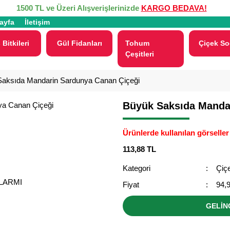
1500 TL ve Üzeri Alışverişlerinizde
KARGO BEDAVA!
ayfa
İletişim
 Bitkileri
Gül Fidanları
Tohum
Çiçek So
Çeşitleri
aksıda Mandarin Sardunya Canan Çiçeği
Büyük Saksıda Manda
Ürünlerde kullanılan görseller 
113,88 TL
Kategori
Çiçe
ALARMI
Fiyat
94,
GELİN