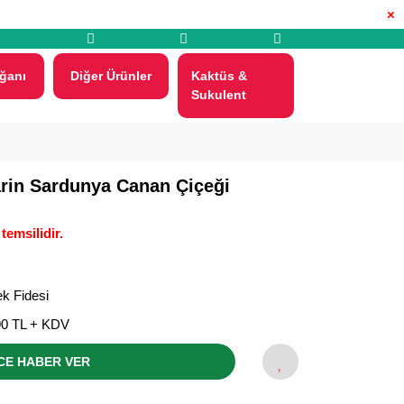
×
ğanı
Diğer Ürünler
Kaktüs &
Sukulent
rin Sardunya Canan Çiçeği
temsilidir.
k Fidesi
90 TL + KDV
CE HABER VER