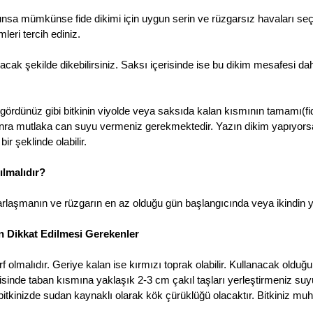
gunsa mümkünse fide dikimi için uygun serin ve rüzgarsız havaları seç
leri tercih ediniz.
lacak şekilde dikebilirsiniz. Saksı içerisinde ise bu dikim mesafesi daha
gördünüz gibi bitkinin viyolde veya saksıda kalan kısmının tamamı(fiden
onra mutlaka can suyu vermeniz gerekmektedir. Yazın dikim yapıyorsa
ir şeklinde olabilir.
ılmalıdır?
rlaşmanın ve rüzgarın en az olduğu gün başlangıcında veya ikindin y
en Dikkat Edilmesi Gerekenler
 olmalıdır. Geriye kalan ise kırmızı toprak olabilir. Kullanacak olduğ
çerisinde taban kısmına yaklaşık 2-3 cm çakıl taşları yerleştirmeniz su
 bitkinizde sudan kaynaklı olarak kök çürüklüğü olacaktır. Bitkiniz mu