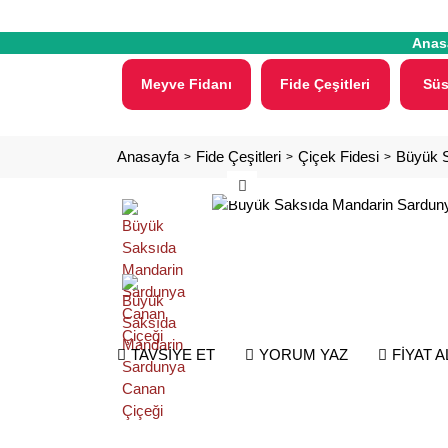
Anas
Meyve Fidanı
Fide Çeşitleri
Süs
Anasayfa
Fide Çeşitleri
Çiçek Fidesi
Büyük S
TAVSİYE ET
YORUM YAZ
FİYAT 