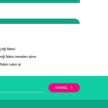
zi yapabilirsiniz. Ayrıca firmamız Mersin/ Mut
iyet göstermektedir.
narak tarafımıza iletebilirsiniz.
eği fidesi
ği fidesi nereden alınır
fidesi satın al
KAYDOL