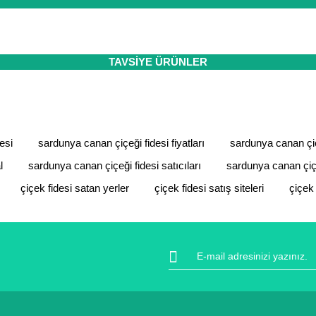
 sertifikası ile koruma altındadır. İçiniz rahat bir şekilde alışverişini
ıt altında ve yürürlükteki kanun ve esaslara tam uyumlu bir şekilde faal
da ve diğer konularda yetersiz gördüğünüz noktaları öneri formunu kulla
TAVSİYE ÜRÜNLER
Bu ürüne ilk yorumu siz yapın!
Yorum Yaz
esi
sardunya canan çiçeği fidesi fiyatları
sardunya canan çiç
l
sardunya canan çiçeği fidesi satıcıları
sardunya canan çiçe
çiçek fidesi satan yerler
çiçek fidesi satış siteleri
çiçek 
Gönder