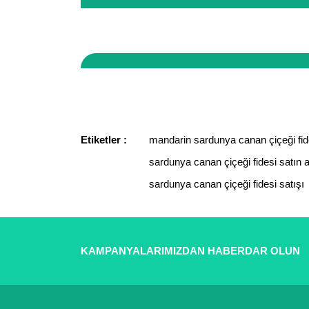
seçenekleri uygulanır.
Sitemizde yaptığınız tüm işlemler 256 bit güvenlik
vergi dairesine bağlı, tüm ticari faaliyetleri kay
Bu ürünün fiyat bilgisi, resim, ürün açıklamaların
Görüş ve önerileriniz için teşekkür ederiz.
Ürün resmi kalitesiz, bozuk veya görüntülenemiyor.
Ürün açıklamasında eksik bilgiler bulunuyor.
Etiketler :
mandarin sardunya canan çiçeği fid
Ürün bilgilerinde hatalar bulunuyor.
sardunya canan çiçeği fidesi satın a
Ürün fiyatı diğer sitelerden daha pahalı.
sardunya canan çiçeği fidesi satışı
Bu ürüne benzer farklı alternatifler olmalı.
KAMPANYALARIMIZDAN HABERDAR OLUN