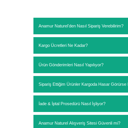
Anamur Naturel'den Nasıl Sipariş Verebilirim?
https://www.anamurnaturel.com 'dan kendiniz sep
Kargo Ücretleri Ne Kadar?
sipariş verebilirsiniz. Sitemizden vereceğiniz sip
ödeme yoktur.
https://www.anamurnaturel.com 'da siz kargoyu de
Ürün Gönderimleri Nasıl Yapılıyor?
siparişlerinizde sepetinizdeki ürünleri hacimler
Sipariş verdiğiniz ürünler, özel tasarlanmış amba
Sipariş Ettiğim Ürünler Kargoda Hasar Görür
Koşulsuz müşteri memnuniyeti politikalarımız 
İade & İptal Prosedürü Nasıl İşliyor?
hasar görmüş ise hemen bizimle iletişime geçerek
Siparişiniz elinize ulaştığında herhangi bir sebe
Anamur Naturel Alışveriş Sitesi Güvenli mi?
değişim istediğiniz ürünleri kullanmayınız. Kull