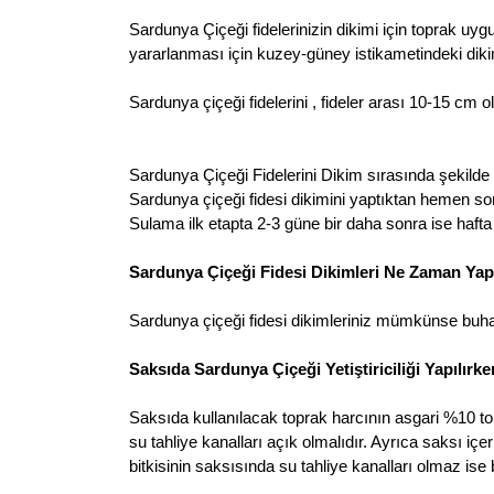
Sardunya Çiçeği fidelerinizin dikimi için toprak uy
yararlanması için kuzey-güney istikametindeki dikim
Sardunya çiçeği fidelerini , fideler arası 10-15 cm o
Sardunya Çiçeği Fidelerini Dikim sırasında şekilde 
Sardunya çiçeği fidesi dikimini yaptıktan hemen s
Sulama ilk etapta 2-3 güne bir daha sonra ise hafta b
Sardunya Çiçeği Fidesi Dikimleri Ne Zaman Yap
Sardunya çiçeği fidesi dikimleriniz mümkünse buha
Saksıda Sardunya Çiçeği Yetiştiriciliği Yapılırk
Saksıda kullanılacak toprak harcının asgari %10 torf
su tahliye kanalları açık olmalıdır. Ayrıca saksı i
bitkisinin saksısında su tahliye kanalları olmaz ise