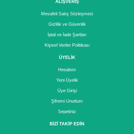
Girebolu Fidanı
ALIŞVERİŞ
Goji Berry Fidanı
Mesafeli Satış Sözleşmesi
Gizlilik ve Güvenlik
Hünnap Fidanı
İptal ve İade Şartları
İncir Fidanı
Kişisel Veriler Politikası
Kapari Gebre Otu Fidanı
ÜYELİK
Kayısı Fidanı
Hesabım
Keçiboynuzu Fidanı
Yeni Üyelik
Üye Girişi
Kestane Fidanı
Şifremi Unuttum
Kiraz Fidanı
Sepetiniz
Kivi Fidanı
BİZİ TAKİP EDİN
Kızılcık Fidanı