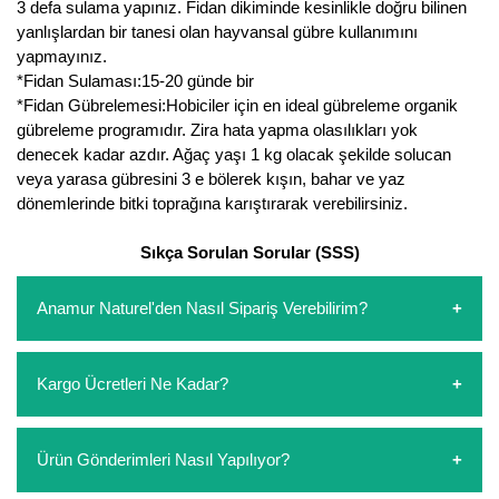
3 defa sulama yapınız. Fidan dikiminde kesinlikle doğru bilinen
yanlışlardan bir tanesi olan hayvansal gübre kullanımını
yapmayınız.
*Fidan Sulaması:15-20 günde bir
*Fidan Gübrelemesi:Hobiciler için en ideal gübreleme organik
gübreleme programıdır. Zira hata yapma olasılıkları yok
denecek kadar azdır. Ağaç yaşı 1 kg olacak şekilde solucan
veya yarasa gübresini 3 e bölerek kışın, bahar ve yaz
dönemlerinde bitki toprağına karıştırarak verebilirsiniz.
Sıkça Sorulan Sorular (SSS)
Anamur Naturel'den Nasıl Sipariş Verebilirim?
https://www.anamurnaturel.com 'dan kendiniz sepetinizi
Kargo Ücretleri Ne Kadar?
oluşturarak,
iletişim
numaralarımızdan bizi arayarak veya
whatsapp hattımızdan bizlere isteklerinizi yazarak sipariş
verebilirsiniz. Sitemizden vereceğiniz siparişlerin
https://www.anamurnaturel.com 'da siz kargoyu dert
Ürün Gönderimleri Nasıl Yapılıyor?
ödemelerini sipariş verdikten sonra havale/eft veya sipariş
etmeyin diye 1500 lira ve üzerindeki siparişlerinizde
aşamasında kredi kartı ile yapabilirsiniz. Kapıda ödeme
kargoyu biz karşılıyoruz. 1500 Lira altında kalan