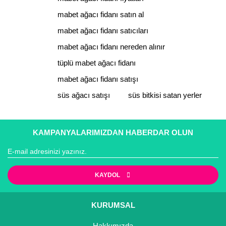
Ürün bilgilerinde hatalar bulunuyor.
mabet ağacı fidanı satın al
Ürün fiyatı diğer sitelerden daha pahalı.
mabet ağacı fidanı satıcıları
Bu ürüne benzer farklı alternatifler olmalı.
mabet ağacı fidanı nereden alınır
tüplü mabet ağacı fidanı
mabet ağacı fidanı satışı
süs ağacı satışı
süs bitkisi satan yerler
Gönder
KAMPANYALARIMIZDAN HABERDAR OLUN
KAYDOL
KURUMSAL
Hakkımızda