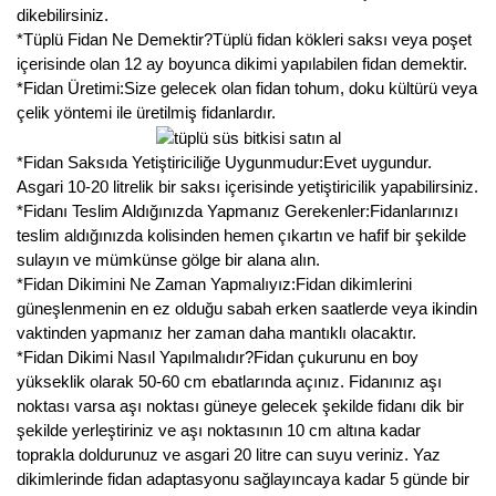
dikebilirsiniz.
*Tüplü Fidan Ne Demektir?Tüplü fidan kökleri saksı veya poşet
içerisinde olan 12 ay boyunca dikimi yapılabilen fidan demektir.
*Fidan Üretimi:Size gelecek olan fidan tohum, doku kültürü veya
çelik yöntemi ile üretilmiş fidanlardır.
*Fidan Saksıda Yetiştiriciliğe Uygunmudur:Evet uygundur.
Asgari 10-20 litrelik bir saksı içerisinde yetiştiricilik yapabilirsiniz.
*Fidanı Teslim Aldığınızda Yapmanız Gerekenler:Fidanlarınızı
teslim aldığınızda kolisinden hemen çıkartın ve hafif bir şekilde
sulayın ve mümkünse gölge bir alana alın.
*Fidan Dikimini Ne Zaman Yapmalıyız:Fidan dikimlerini
güneşlenmenin en ez olduğu sabah erken saatlerde veya ikindin
vaktinden yapmanız her zaman daha mantıklı olacaktır.
*Fidan Dikimi Nasıl Yapılmalıdır?Fidan çukurunu en boy
yükseklik olarak 50-60 cm ebatlarında açınız. Fidanınız aşı
noktası varsa aşı noktası güneye gelecek şekilde fidanı dik bir
şekilde yerleştiriniz ve aşı noktasının 10 cm altına kadar
toprakla doldurunuz ve asgari 20 litre can suyu veriniz. Yaz
dikimlerinde fidan adaptasyonu sağlayıncaya kadar 5 günde bir