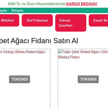
1500 TL ve Üzeri Alışverişlerinizde
KARGO BEDAVA!
ayfa
İletişim
 Bitkileri
Gül Fidanları
Tohum
Çiçek So
Çeşitleri
et Ağacı Fidanı Satın Al
TÜKENDİ
TÜKENDİ