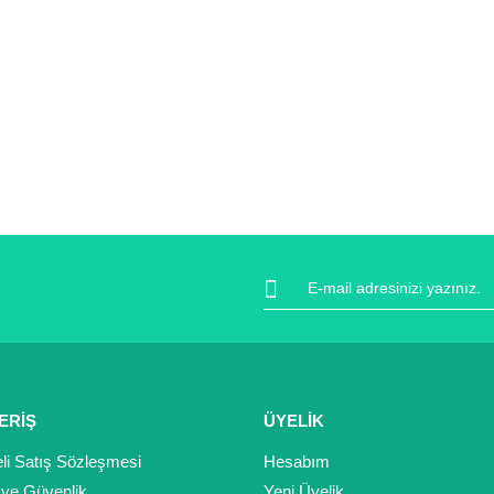
ERİŞ
ÜYELİK
li Satış Sözleşmesi
Hesabım
k ve Güvenlik
Yeni Üyelik