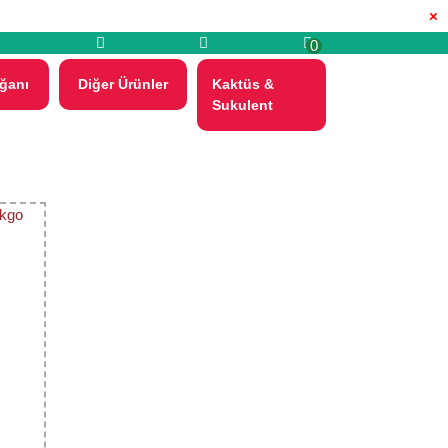
×
0
ğanı
Diğer Ürünler
Kaktüs &
Sukulent