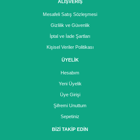
Girebolu Fidanı
ALIŞVERİŞ
Goji Berry Fidanı
Mesafeli Satış Sözleşmesi
Gizlilik ve Güvenlik
Hünnap Fidanı
İptal ve İade Şartları
İncir Fidanı
Kişisel Veriler Politikası
Kapari Gebre Otu Fidanı
ÜYELİK
Kayısı Fidanı
Hesabım
Keçiboynuzu Fidanı
Yeni Üyelik
Üye Girişi
Kestane Fidanı
Şifremi Unuttum
Kiraz Fidanı
Sepetiniz
Kivi Fidanı
BİZİ TAKİP EDİN
Kızılcık Fidanı