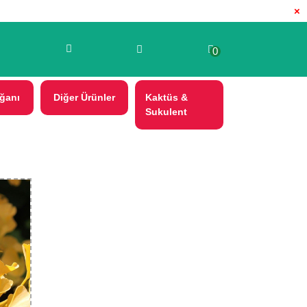
×
0
ğanı
Diğer Ürünler
Kaktüs &
Sukulent