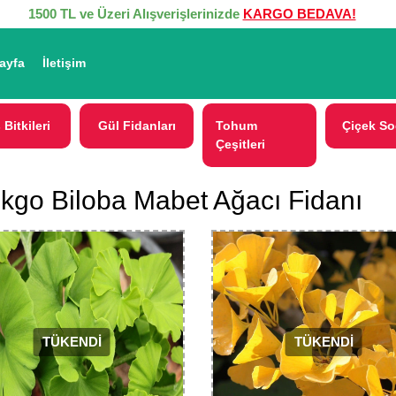
1500 TL ve Üzeri Alışverişlerinizde
KARGO BEDAVA!
ayfa
İletişim
 Bitkileri
Gül Fidanları
Tohum
Çiçek So
Çeşitleri
kgo Biloba Mabet Ağacı Fidanı
TÜKENDİ
TÜKENDİ