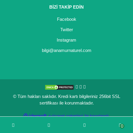
BİZİ TAKİP EDİN
Kocayemiş Fidanı
Facebook
Kuşburnu Fidanı
Twitter
Liçi Fidanı
Instagram
Longan Fidanı
bilgi@anamurnaturel.com
Malta Eriği Fidanı
Mango Fidanı
Melez Meyveler
© Tüm hakları saklıdır. Kredi kartı bilgileriniz 256bit SSL
Murt Fidanı
sertifikası ile korunmaktadır.
Muşmula Fidanı
ile
ideasoft
e-
hazırlandı.
ticaret
Muz Fidanı
0
paketleri