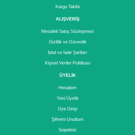
Girebolu Fidanı
Kargo Takibi
Goji Berry Fidanı
ALIŞVERİŞ
Hünnap Fidanı
Mesafeli Satış Sözleşmesi
İncir Fidanı
Gizlilik ve Güvenlik
İptal ve İade Şartları
Kapari Gebre Otu Fidanı
Kişisel Veriler Politikası
Kayısı Fidanı
ÜYELİK
Keçiboynuzu Fidanı
Hesabım
Kestane Fidanı
Yeni Üyelik
Kiraz Fidanı
Üye Girişi
Kivi Fidanı
Şifremi Unuttum
Sepetiniz
Kızılcık Fidanı