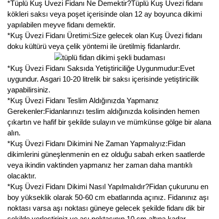
*Tüplü Kuş Üvezi Fidanı Ne Demektir?Tüplü Kuş Üvezi fidanı
Nadir Çeşit Meyveler
kökleri saksı veya poşet içerisinde olan 12 ay boyunca dikimi
yapılabilen meyve fidanı demektir.
Nar Fidanı
*Kuş Üvezi Fidanı Üretimi:Size gelecek olan Kuş Üvezi fidanı
doku kültürü veya çelik yöntemi ile üretilmiş fidanlardır.
Narenciye Fidanları
Nektarin Fidanı
*Kuş Üvezi Fidanı Saksıda Yetiştiriciliğe Uygunmudur:Evet
uygundur. Asgari 10-20 litrelik bir saksı içerisinde yetiştiricilik
Papaya Fidanı
yapabilirsiniz.
*Kuş Üvezi Fidanı Teslim Aldığınızda Yapmanız
Pepino Fidanı
Gerekenler:Fidanlarınızı teslim aldığınızda kolisinden hemen
çıkartın ve hafif bir şekilde sulayın ve mümkünse gölge bir alana
Pitaya Fidanı
alın.
*Kuş Üvezi Fidanı Dikimini Ne Zaman Yapmalıyız:Fidan
Şeftali Fidanı
dikimlerini güneşlenmenin en ez olduğu sabah erken saatlerde
veya ikindin vaktinden yapmanız her zaman daha mantıklı
Trabzon Hurması Fidanı
olacaktır.
*Kuş Üvezi Fidanı Dikimi Nasıl Yapılmalıdır?Fidan çukurunu en
Üzüm Fidanı
boy yükseklik olarak 50-60 cm ebatlarında açınız. Fidanınız aşı
noktası varsa aşı noktası güneye gelecek şekilde fidanı dik bir
Vişne Fidanı
şekilde yerleştiriniz ve aşı noktasının 10 cm altına kadar