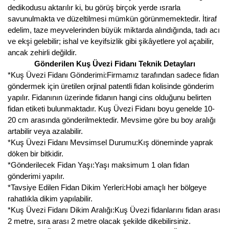
dedikodusu aktarılır ki, bu görüş birçok yerde ısrarla
Kocayemiş Fidanı
savunulmakta ve düzeltilmesi mümkün görünmemektedir. İtiraf
edelim, taze meyvelerinden büyük miktarda alındığında, tadı acı
Kuşburnu Fidanı
ve ekşi gelebilir; ishal ve keyifsizlik gibi şikâyetlere yol açabilir,
ancak zehirli değildir.
Liçi Fidanı
Gönderilen Kuş Üvezi Fidanı Teknik Detayları
*Kuş Üvezi Fidanı Gönderimi:Firmamız tarafından sadece fidan
Longan Fidanı
göndermek için üretilen orjinal patentli fidan kolisinde gönderim
yapılır. Fidanının üzerinde fidanın hangi cins olduğunu belirten
Malta Eriği Fidanı
fidan etiketi bulunmaktadır. Kuş Üvezi Fidanı boyu genelde 10-
20 cm arasında gönderilmektedir. Mevsime göre bu boy aralığı
Mango Fidanı
artabilir veya azalabilir.
*Kuş Üvezi Fidanı Mevsimsel Durumu:Kış döneminde yaprak
Melez Meyveler
döken bir bitkidir.
*Gönderilecek Fidan Yaşı:Yaşı maksimum 1 olan fidan
Murt Fidanı
gönderimi yapılır.
*Tavsiye Edilen Fidan Dikim Yerleri:Hobi amaçlı her bölgeye
Muşmula Fidanı
rahatlıkla dikim yapılabilir.
*Kuş Üvezi Fidanı Dikim Aralığı:Kuş Üvezi fidanlarını fidan arası
Muz Fidanı
2 metre, sıra arası 2 metre olacak şekilde dikebilirsiniz.