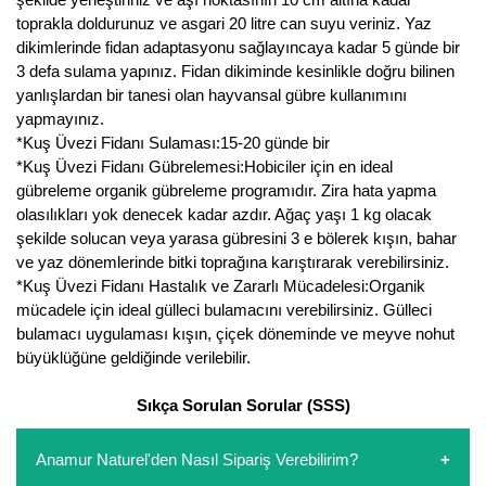
toprakla doldurunuz ve asgari 20 litre can suyu veriniz. Yaz
Yaban Mersini Fidanı
dikimlerinde fidan adaptasyonu sağlayıncaya kadar 5 günde bir
3 defa sulama yapınız. Fidan dikiminde kesinlikle doğru bilinen
Zeytin Fidanı
yanlışlardan bir tanesi olan hayvansal gübre kullanımını
yapmayınız.
*Kuş Üvezi Fidanı Sulaması:15-20 günde bir
*Kuş Üvezi Fidanı Gübrelemesi:Hobiciler için en ideal
gübreleme organik gübreleme programıdır. Zira hata yapma
olasılıkları yok denecek kadar azdır. Ağaç yaşı 1 kg olacak
şekilde solucan veya yarasa gübresini 3 e bölerek kışın, bahar
ve yaz dönemlerinde bitki toprağına karıştırarak verebilirsiniz.
*Kuş Üvezi Fidanı Hastalık ve Zararlı Mücadelesi:Organik
mücadele için ideal gülleci bulamacını verebilirsiniz. Gülleci
bulamacı uygulaması kışın, çiçek döneminde ve meyve nohut
büyüklüğüne geldiğinde verilebilir.
Sıkça Sorulan Sorular (SSS)
Anamur Naturel'den Nasıl Sipariş Verebilirim?