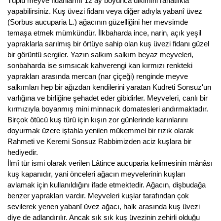
Tüplü meyve fidanlarını 12 ay boyunca dikimini rahatlıkla
Girebolu Fidanı
yapabilirsiniz. Kuş üvezi fidanı veya diğer adıyla yabanî üvez
(Sorbus aucuparia L.) ağacının güzelliğini her mevsimde
Goji Berry Fidanı
temaşa etmek mümkündür. İlkbaharda ince, narin, açık yeşil
Hünnap Fidanı
yapraklarla sarılmış bir örtüye sahip olan kuş üvezi fidanı güzel
bir görüntü sergiler. Yazın salkım salkım beyaz meyveleri,
İncir Fidanı
sonbaharda ise sımsıcak kahverengi kan kırmızı renkteki
yaprakları arasında mercan (nar çiçeği) renginde meyve
Kapari Gebre Otu Fidanı
salkımları hep bir ağızdan kendilerini yaratan Kudreti Sonsuz'un
varlığına ve birliğine şehadet eder gibidirler. Meyveleri, canlı bir
Kayısı Fidanı
kırmızıyla boyanmış mini minnacık domatesleri andırmaktadır.
Birçok ötücü kuş türü için kışın zor günlerinde karınlarını
Keçiboynuzu Fidanı
doyurmak üzere iştahla yenilen mükemmel bir rızık olarak
Rahmeti ve Keremi Sonsuz Rabbimizden aciz kuşlara bir
Kestane Fidanı
hediyedir.
İlmî tür ismi olarak verilen Lâtince aucuparia kelimesinin mânâsı
Kiraz Fidanı
kuş kapanıdır, yani önceleri ağacın meyvelerinin kuşları
avlamak için kullanıldığını ifade etmektedir. Ağacın, dişbudağa
Kivi Fidanı
benzer yaprakları vardır. Meyveleri kuşlar tarafından çok
sevilerek yenen yabanî üvez ağacı, halk arasında kuş üvezi
Kızılcık Fidanı
diye de adlandırılır. Ancak sık sık kuş üvezinin zehirli olduğu