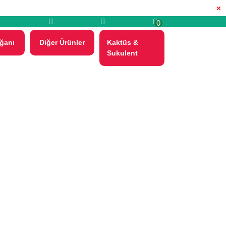
×
0
ğanı
Diğer Ürünler
Kaktüs &
Sukulent