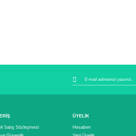
ERİŞ
ÜYELİK
li Satış Sözleşmesi
Hesabım
k ve Güvenlik
Yeni Üyelik