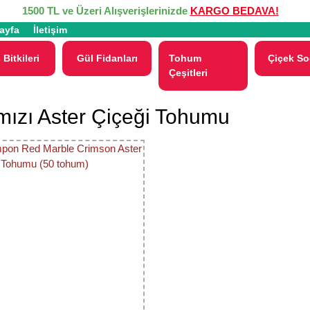
1500 TL ve Üzeri Alışverişlerinizde
KARGO BEDAVA!
ayfa
İletişim
 Bitkileri
Gül Fidanları
Tohum
Çiçek So
Çeşitleri
mızı Aster Çiçeği Tohumu