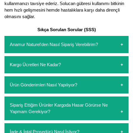
kullanmanızı tavsiye ederiz. Solucan gübresi kullanımı bitkinin
hem hızlı gelişmesini hemde hastalıklara karşı daha dirençli
olmasını sağlar.
Sıkça Sorulan Sorular (SSS)
Anamur Naturel'den Nasıl Sipariş Verebilirim?
https://www.anamurnaturel.com 'dan kendiniz sepetinizi
Kargo Ücretleri Ne Kadar?
oluşturarak,
iletişim
numaralarımızdan bizi arayarak veya
whatsapp hattımızdan bizlere isteklerinizi yazarak sipariş
verebilirsiniz. Sitemizden vereceğiniz siparişlerin
https://www.anamurnaturel.com 'da siz kargoyu dert
Ürün Gönderimleri Nasıl Yapılıyor?
ödemelerini sipariş verdikten sonra havale/eft veya sipariş
etmeyin diye 1500 lira ve üzerindeki siparişlerinizde
aşamasında kredi kartı ile yapabilirsiniz. Kapıda ödeme
kargoyu biz karşılıyoruz. 1500 Lira altında kalan
yoktur.
siparişlerinizde sepetinizdeki ürünleri hacimlerine göre bir
Sipariş verdiğiniz ürünler, özel tasarlanmış ambalajlar ile
Sipariş Ettiğim Ürünler Kargoda Hasar Görürse Ne
kargo ücreti ödeme aşamasında sepetinize eklenecektir.
paketlenip gönderim yapılmaktadır.
Yapmam Gerekiyor?
Koşulsuz müşteri memnuniyeti politikalarımız
İade & İptal Prosedürü Nasıl İşliyor?
çerçevesinde müşterilerimizi hiçbir zaman mağdur