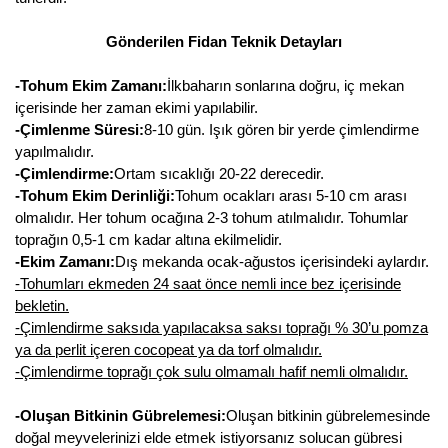
Gönderilen Fidan Teknik Detayları
-Tohum Ekim Zamanı:
İlkbaharın sonlarına doğru, iç mekan
içerisinde her zaman ekimi yapılabilir.
-Çimlenme Süresi:
8-10 gün. Işık gören bir yerde çimlendirme
yapılmalıdır.
-Çimlendirme:
Ortam sıcaklığı 20-22 derecedir.
-Tohum Ekim Derinliği:
Tohum ocakları arası 5-10 cm arası
olmalıdır. Her tohum ocağına 2-3 tohum atılmalıdır. Tohumlar
toprağın 0,5-1 cm kadar altına ekilmelidir.
-Ekim Zamanı:
Dış mekanda ocak-ağustos içerisindeki aylardır.
-Tohumları ekmeden 24 saat önce nemli ince bez içerisinde
bekletin.
-Çimlendirme saksıda yapılacaksa saksı toprağı % 30’u pomza
ya da perlit içeren cocopeat ya da torf olmalıdır.
-Çimlendirme toprağı çok sulu olmamalı hafif nemli olmalıdır.
-Oluşan Bitkinin Gübrelemesi:
Oluşan bitkinin gübrelemesinde
doğal meyvelerinizi elde etmek istiyorsanız solucan gübresi