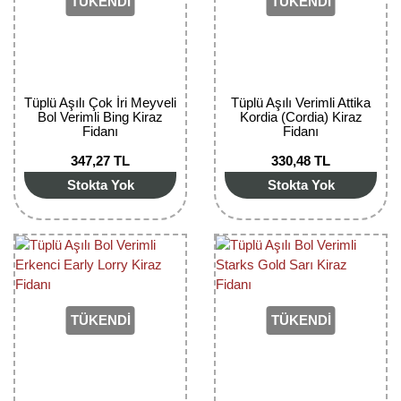
TÜKENDİ
TÜKENDİ
Kocayemiş Fidanı
Kuşburnu Fidanı
Liçi Fidanı
Tüplü Aşılı Çok İri Meyveli
Tüplü Aşılı Verimli Attika
Bol Verimli Bing Kiraz
Kordia (Cordia) Kiraz
Fidanı
Fidanı
Longan Fidanı
347,27 TL
330,48 TL
Malta Eriği Fidanı
Stokta Yok
Stokta Yok
Mango Fidanı
Melez Meyveler
Murt Fidanı
TÜKENDİ
TÜKENDİ
Muşmula Fidanı
Muz Fidanı