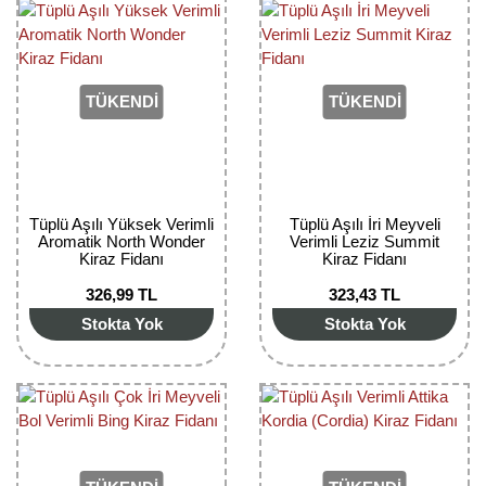
Girebolu Fidanı
Goji Berry Fidanı
Hünnap Fidanı
TÜKENDİ
TÜKENDİ
İncir Fidanı
Kapari Gebre Otu Fidanı
Tüplü Aşılı Yüksek Verimli
Tüplü Aşılı İri Meyveli
Kayısı Fidanı
Aromatik North Wonder
Verimli Leziz Summit
Kiraz Fidanı
Kiraz Fidanı
Keçiboynuzu Fidanı
326,99 TL
323,43 TL
Stokta Yok
Stokta Yok
Kestane Fidanı
Kiraz Fidanı
Kivi Fidanı
Kızılcık Fidanı