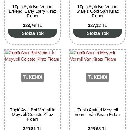
Nadir Çeşit Meyveler
Tüplü Aşılı Bol Verimli
Tüplü Aşılı Bol Verimli
Erkenci Early Lorry Kiraz
Starks Gold Sarı Kiraz
Nar Fidanı
Fidanı
Fidanı
323,76 TL
327,12 TL
Narenciye Fidanları
Stokta Yok
Stokta Yok
Nektarin Fidanı
Papaya Fidanı
Pepino Fidanı
TÜKENDİ
TÜKENDİ
Pitaya Fidanı
Şeftali Fidanı
Trabzon Hurması Fidanı
Tüplü Aşılı Bol Verimli İri
Tüplü Aşılı İri Meyveli
Meyveli Celeste Kiraz
Verimli Van Kirazı Fidanı
Üzüm Fidanı
Fidanı
Vişne Fidanı
329,81 TL
323,63 TL