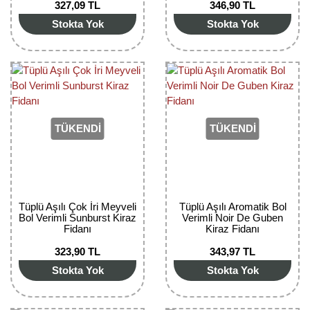
327,09 TL
346,90 TL
Bektaşi Üzümü Fidanı
Nostaljik Güller
Ters Lale Soğanı
Stokta Yok
Stokta Yok
Böğürtlen Fidanı
Peyzaj Gülleri
Yılbaşı Gülü Çiçeği
Ceviz Fidanı
Sarmaşık(Çardak) Gül Fidanları
Zambak Soğanı
Dut Fidanı
TÜKENDİ
TÜKENDİ
Elma Fidanı
Erik Fidanı
Feijoa Fidanı
Tüplü Aşılı Çok İri Meyveli
Tüplü Aşılı Aromatik Bol
Bol Verimli Sunburst Kiraz
Verimli Noir De Guben
Fidan Anaçları ve Aşı Kalemleri
Fidanı
Kiraz Fidanı
323,90 TL
343,97 TL
Fındık Fidanı
Stokta Yok
Stokta Yok
Frenk Üzümü Fidanı