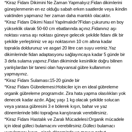
*Kiraz Fidanı Dikimini Ne Zaman Yapmalıyız:Fidan dikimlerini
güneşlenmenin en ez olduğu sabah erken saatlerde veya ikindin
vaktinden yapmanız her zaman daha mantıklı olacaktır.
*Kiraz Fidanı Dikimi Nasıl Yapılmalıdır?Fidan çukurunu en boy
yükseklik olarak 50-60 cm ebatlarında açınız.Fidanınız aşı
noktası varsa aşı noktası güneye gelecek şekilde fidanı dik bir
şekilde yerleştiriniz ve aşı noktasının 10 cm altına kadar
toprakla doldurunuz ve asgari 20 litre can suyu veriniz.Yaz
dikimlerinde fidan adaptasyonu sağlayıncaya kadar 5 günde bir
3 defa sulama yapınız.Fidan dikiminde kesinlikle doğru bilinen
yanlışlardan bir tanesi olan hayvansal gübre kullanımını
yapmayınız.
*Kiraz Fidanı Sulaması:15-20 günde bir
*Kiraz Fidanı Gübrelemesi:Hobiciler için en ideal gübreleme
organik gübreleme programıdır. Zira hata yapma olasılıkları yok
denecek kadar azdır. Ağaç yaşı 1 kg olacak şekilde solucan
veya yarasa gübresini 3 e bölerek kışın, bahar ve yaz
dönemlerinde bitki toprağına karıştırarak verebilirsiniz.
*Kiraz Fidanı Hastalık ve Zaralı Mücadelesi:Organik mücadele
için ideal gülleci bulamacını verebilirsiniz.Gülleci bulamacı