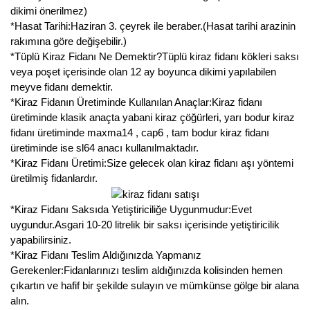
dikimi önerilmez)
*Hasat Tarihi:Haziran 3. çeyrek ile beraber.(Hasat tarihi arazinin
rakımına göre değişebilir.)
*Tüplü Kiraz Fidanı Ne Demektir?Tüplü kiraz fidanı kökleri saksı
veya poşet içerisinde olan 12 ay boyunca dikimi yapılabilen
meyve fidanı demektir.
*Kiraz Fidanın Üretiminde Kullanılan Anaçlar:Kiraz fidanı
üretiminde klasik anaçta yabani kiraz çöğürleri, yarı bodur kiraz
fidanı üretiminde maxma14 , cap6 , tam bodur kiraz fidanı
üretiminde ise sl64 anacı kullanılmaktadır.
*Kiraz Fidanı Üretimi:Size gelecek olan kiraz fidanı aşı yöntemi
üretilmiş fidanlardır.
*Kiraz Fidanı Saksıda Yetiştiriciliğe Uygunmudur:Evet
uygundur.Asgari 10-20 litrelik bir saksı içerisinde yetiştiricilik
yapabilirsiniz.
*Kiraz Fidanı Teslim Aldığınızda Yapmanız
Gerekenler:Fidanlarınızı teslim aldığınızda kolisinden hemen
çıkartın ve hafif bir şekilde sulayın ve mümkünse gölge bir alana
alın.