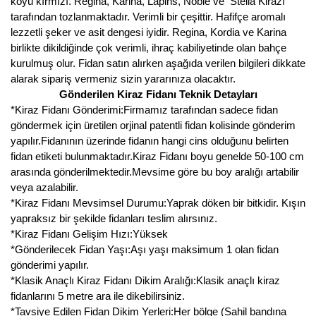
koyu kırmızı. Regina, Karina, Lapins, Noble ve Stella Kirazı
tarafından tozlanmaktadır. Verimli bir çeşittir. Hafifçe aromalı
lezzetli şeker ve asit dengesi iyidir. Regina, Kordia ve Karina
birlikte dikildiğinde çok verimli, ihraç kabiliyetinde olan bahçe
kurulmuş olur. Fidan satın alırken aşağıda verilen bilgileri dikkate
alarak sipariş vermeniz sizin yararınıza olacaktır.
Gönderilen
Kiraz Fidanı Teknik Detayları
*Kiraz Fidanı Gönderimi:Firmamız tarafından sadece fidan
göndermek için üretilen orjinal patentli fidan kolisinde gönderim
yapılır.Fidanının üzerinde fidanın hangi cins olduğunu belirten
fidan etiketi bulunmaktadır.Kiraz Fidanı boyu genelde 50-100 cm
arasında gönderilmektedir.Mevsime göre bu boy aralığı artabilir
veya azalabilir.
*Kiraz Fidanı Mevsimsel Durumu:Yaprak döken bir bitkidir. Kışın
yapraksız bir şekilde fidanları teslim alırsınız.
*Kiraz Fidanı Gelişim Hızı:Yüksek
*Gönderilecek Fidan Yaşı:Aşı yaşı maksimum 1 olan fidan
gönderimi yapılır.
*Klasik Anaçlı Kiraz Fidanı Dikim Aralığı:Klasik anaçlı kiraz
fidanlarını 5 metre ara ile dikebilirsiniz.
*Tavsiye Edilen Fidan Dikim Yerleri:Her bölge (Sahil bandına