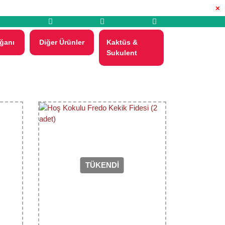
×
ğanı
Diğer Ürünler
Kaktüs &
Sukulent
TÜKENDİ