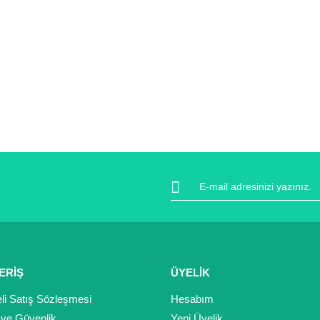
ERİŞ
ÜYELİK
li Satış Sözleşmesi
Hesabım
k ve Güvenlik
Yeni Üyelik