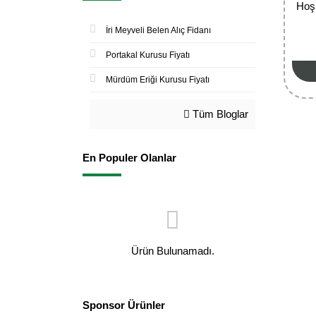
Hoş 
İri Meyveli Belen Alıç Fidanı
Portakal Kurusu Fiyatı
Mürdüm Eriği Kurusu Fiyatı
Tüm Bloglar
En Populer Olanlar
Ürün Bulunamadı.
Sponsor Ürünler