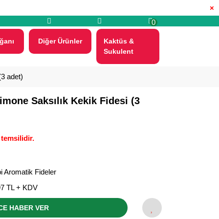
×
0
ğanı
Diğer Ürünler
Kaktüs &
Sukulent
3 adet)
mone Saksılık Kekik Fidesi (3
temsilidir.
i Aromatik Fideler
97 TL + KDV
CE HABER VER