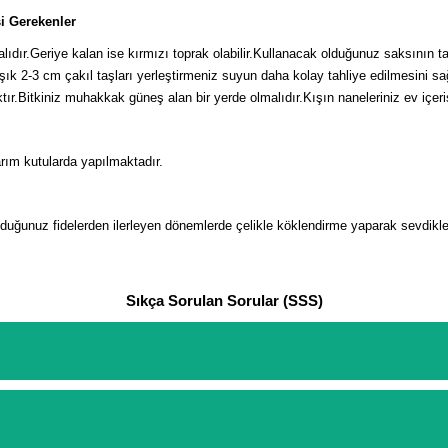
si Gerekenler
ıdır.Geriye kalan ise kırmızı toprak olabilir.Kullanacak olduğunuz saksının tab
şık 2-3 cm çakıl taşları yerleştirmeniz suyun daha kolay tahliye edilmesini sağ
ır.Bitkiniz muhakkak güneş alan bir yerde olmalıdır.Kışın naneleriniz ev içeri
rım kutularda yapılmaktadır.
lduğunuz fidelerden ilerleyen dönemlerde çelikle köklendirme yaparak sevdikler
Sıkça Sorulan Sorular (SSS)
etinizi oluşturarak,
iletişim
numaralarımızdan bizi arayarak veya what
arişlerin ödemelerini sipariş verdikten sonra havale/eft veya sipariş a