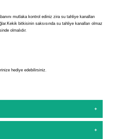
anını mutlaka kontrol ediniz zira su tahliye kanalları
lar.Kekik bitkisinin saksısında su tahliye kanalları olmaz
sinde olmalıdır.
inize hediye edebilirsiniz.
sapp hattımızdan bizlere isteklerinizi yazarak
şamasında kredi kartı ile yapabilirsiniz. Kapıda