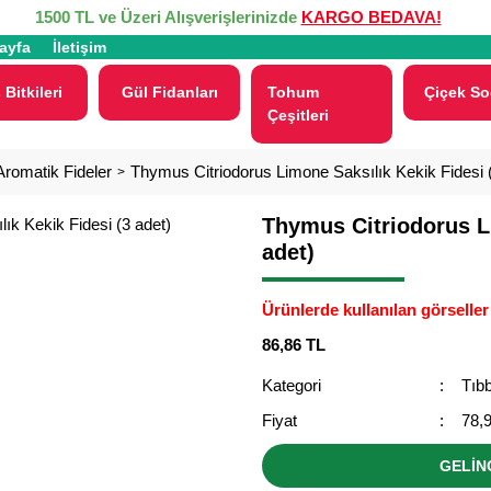
1500 TL ve Üzeri Alışverişlerinizde
KARGO BEDAVA!
ayfa
İletişim
 Bitkileri
Gül Fidanları
Tohum
Çiçek So
Çeşitleri
Aromatik Fideler
Thymus Citriodorus Limone Saksılık Kekik Fidesi (
Thymus Citriodorus Li
adet)
Ürünlerde kullanılan görseller 
86,86 TL
Kategori
Tıbb
Fiyat
78,
GELİN