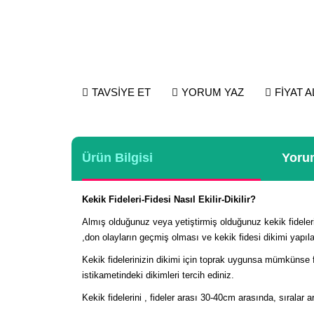
TAVSİYE ET
YORUM YAZ
FİYAT 
Ürün Bilgisi
Yorum
Kekik Fideleri-Fidesi Nasıl Ekilir-Dikilir?
Almış olduğunuz veya yetiştirmiş olduğunuz kekik fidele
,don olayların geçmiş olması ve kekik fidesi dikimi yapıla
Kekik fidelerinizin dikimi için toprak uygunsa mümkünse 
istikametindeki dikimleri tercih ediniz.
Kekik fidelerini , fideler arası 30-40cm arasında, sıralar 