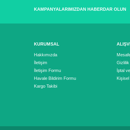
Ürün açıklamasında eksik bilgiler bulunuyor.
Ürün bilgilerinde hatalar bulunuyor.
KAMPANYALARIMIZDAN HABERDAR OLUN
Ürün fiyatı diğer sitelerden daha pahalı.
Bu ürüne benzer farklı alternatifler olmalı.
KURUMSAL
ALIŞV
Hakkımızda
Mesafe
İletişim
Gizlili
İletişim Formu
İptal v
Havale Bildirim Formu
Kişisel
Kargo Takibi