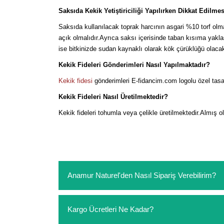
Saksıda Kekik Yetiştiriciliği Yapılırken Dikkat Edilme
Saksıda kullanılacak toprak harcının asgari %10 torf olmal
açık olmalıdır.Ayrıca saksı içerisinde taban kısıma yakla
ise bitkinizde sudan kaynaklı olarak kök çürüklüğü olacakt
Kekik Fideleri Gönderimleri Nasıl Yapılmaktadır?
Kekik fidesi
gönderimleri E-fidancim.com logolu özel tasa
Kekik Fideleri Nasıl Üretilmektedir?
Kekik fideleri tohumla veya çelikle üretilmektedir.Almış o
Anamur Naturel'den Nasıl Sipariş Verebilirim?
https://www.anamurnaturel.com 'dan kendiniz sep
Kargo Ücretleri Ne Kadar?
sipariş verebilirsiniz. Sitemizden vereceğiniz sip
ödeme yoktur.