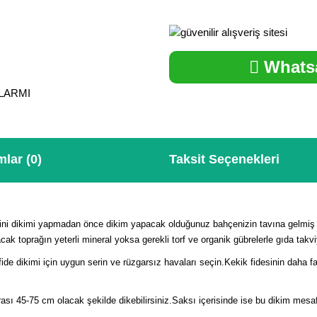
Whatsa
ALARMI
lar (0)
Taksit Seçenekleri
rini dikimi yapmadan önce dikim yapacak olduğunuz bahçenizin tavına gelmiş 
cak toprağın yeterli mineral yoksa gerekli torf ve organik gübrelerle gıda takv
fide dikimi için uygun serin ve rüzgarsız havaları seçin.Kekik fidesinin daha 
arası 45-75 cm olacak şekilde dikebilirsiniz.Saksı içerisinde ise bu dikim mesaf