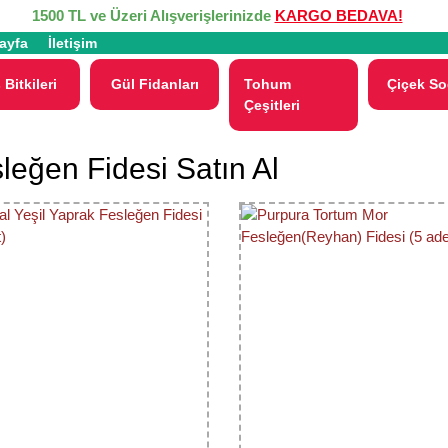
1500 TL ve Üzeri Alışverişlerinizde
KARGO BEDAVA!
ayfa
İletişim
 Bitkileri
Gül Fidanları
Tohum
Çiçek So
Çeşitleri
leğen Fidesi Satın Al