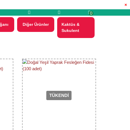
×
0
ğanı
Diğer Ürünler
Kaktüs &
Sukulent
TÜKENDİ