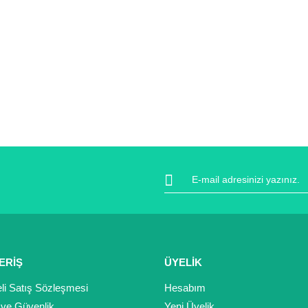
ERİŞ
ÜYELİK
li Satış Sözleşmesi
Hesabım
k ve Güvenlik
Yeni Üyelik