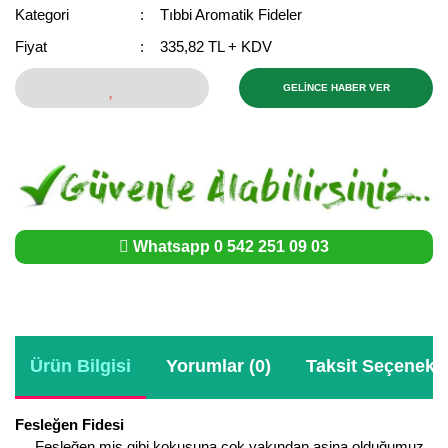
Girebolu Fidanı
Kategori
Tıbbi Aromatik Fideler
Goji Berry Fidanı
Fiyat
335,82 TL + KDV
Hünnap Fidanı
GELİNCE HABER VER
İncir Fidanı
Kapari Gebre Otu Fidanı
Kayısı Fidanı
Whatsapp 0 542 251 09 03
Keçiboynuzu Fidanı
Kestane Fidanı
Kiraz Fidanı
Ürün Bilgisi
Yorumlar (0)
Taksit Seçenekle
Kivi Fidanı
Fesleğen Fidesi
Kızılcık Fidanı
Fesleğen mis gibi kokusuna çok yakından aşina olduğumuz,