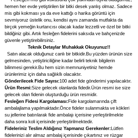
hemen her evde yetiştirilen bir bitki desek yanlış olmaz. Sadece
Kocayemiş Fidanı
mis gibi kokması ya da eve kattığı o harika görüntü için
sevmiyoruz üstelik onu, kendisi aynı zamanda mutfakta da
Kuşburnu Fidanı
birçok yemeğin kurtarıcısı olacak kadar lezzetli ve özel bir bitki
bildiğiniz gibi. Artık fesleğen fidelerini saksıda ve bahçenizde
Liçi Fidanı
güvenle yetiştirebilirsiniz.
Teknik Detaylar Muhakkak Okuyunuz!!
Longan Fidanı
Satın alacak olduğunuz canlı bir bitkidir.Bu yüzden ürünün size
gelmesinden, yetiştiriciliğine kadar belirli teknik bilgilerin
Malta Eriği Fidanı
bilinmesi gerekir.Bu hem sizin memnuniyetiniz hemde
ürünlerimiz için daha sağlıkllı olacaktır.
Mango Fidanı
Gönderilecek Fide Sayısı:
100 adet fide gönderimi yapılacaktır.
Ürün Resmi:
Size gelecek olanlarda fidedir.Ürün resmi ise size
Melez Meyveler
gelecek olan fidenin oluşturduğu ürün resmidir.
Murt Fidanı
Fesleğen Fidesi Kargolaması:
Fide kargolamarında çift
ambalajlama yapılmaktadır.Önce fideler sulanmakta ve kökleri
Muşmula Fidanı
su jellerine batırılarak fide ambalajı içerisine yerleştirilmekte
daha sonra koli içerisinde yerleştirilmektedir.
Muz Fidanı
Fideleriniz Teslim Aldığınız Yapmanız Gerekenler:
Lütfen
fidelerinizi alır almaz ambalaj içerisinde çıkartınız ve rüzgar