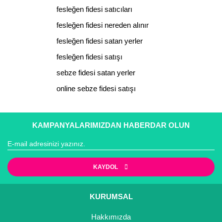
Yorum Yaz
fesleğen fidesi satıcıları
Ürün resmi kalitesiz, bozuk veya görüntülenemiyor.
fesleğen fidesi nereden alınır
Ürün açıklamasında eksik bilgiler bulunuyor.
fesleğen fidesi satan yerler
Ürün bilgilerinde hatalar bulunuyor.
fesleğen fidesi satışı
Ürün fiyatı diğer sitelerden daha pahalı.
sebze fidesi satan yerler
Bu ürüne benzer farklı alternatifler olmalı.
online sebze fidesi satışı
KAMPANYALARIMIZDAN HABERDAR OLUN
Gönder
KAYDOL
KURUMSAL
Hakkımızda