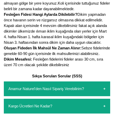
Nadir Çeşit Meyveler
almayan gölge bir yere koyunuz.Koli içerisinde tuttuğunuz fideler
belirli bir zamana kadar dayanabilmektedir.
Nar Fidanı
Fesleğen Fidesi Hangi Aylarda Dikilebilir?
Dikim yapmadan
önce havanın serin ve rüzgarsız olmasına dikkat edilmelidir.
Narenciye Fidanları
Kapalı alan içerisinde 4 mevsim dikebilirsiniz fakat açık alanda
dikimler ülkemizde ılıman iklim kuşağında olan yerler için Mart
Nektarin Fidanı
4. hafta-Nisan 1. hafta karasal iklim kuşağındaki bölgeler için
Nisan 3. haftasından sonra dikim için daha uygun olacaktır.
Papaya Fidanı
Oluşan Fideden İlk Mahsül Ne Zaman Alınır:
Sebze fidelerinde
genelde 60-90 gün içerisinde ilk mahsullerinizi alabilirsiniz.
Pepino Fidanı
Dikim Mesafesi:
Fesleğen fidelerini fideler arası 30 cm, sıra
üzeri 70 cm olacak şekilde dikebilirsiniz
Pitaya Fidanı
Sıkça Sorulan Sorular (SSS)
Şeftali Fidanı
Anamur Naturel'den Nasıl Sipariş Verebilirim?
Trabzon Hurması Fidanı
Üzüm Fidanı
https://www.anamurnaturel.com 'dan kendiniz sepetinizi
Kargo Ücretleri Ne Kadar?
oluşturarak,
iletişim
numaralarımızdan bizi arayarak veya
Vişne Fidanı
whatsapp hattımızdan bizlere isteklerinizi yazarak sipariş