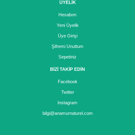
ÜYELİK
Nadir Çeşit Meyveler
Hesabım
Nar Fidanı
Yeni Üyelik
Narenciye Fidanları
Üye Girişi
Nektarin Fidanı
Şifremi Unuttum
Papaya Fidanı
Sepetiniz
Pepino Fidanı
BİZİ TAKİP EDİN
Pitaya Fidanı
Facebook
Twitter
Şeftali Fidanı
Instagram
Trabzon Hurması Fidanı
bilgi@anamurnaturel.com
Üzüm Fidanı
Vişne Fidanı