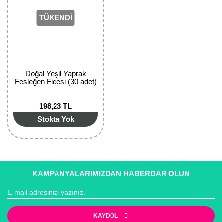
Girebolu Fidanı
TÜKENDİ
Goji Berry Fidanı
Hünnap Fidanı
İncir Fidanı
Doğal Yeşil Yaprak
Fesleğen Fidesi (30 adet)
Kapari Gebre Otu Fidanı
198,23 TL
Kayısı Fidanı
Stokta Yok
Keçiboynuzu Fidanı
Kestane Fidanı
Kiraz Fidanı
KAMPANYALARIMIZDAN HABERDAR OLUN
Kivi Fidanı
Kızılcık Fidanı
KAYDOL