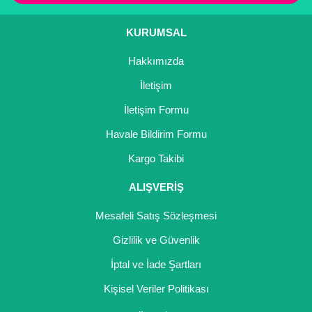
Kocayemiş Fidanı
KURUMSAL
Kuşburnu Fidanı
Hakkımızda
Liçi Fidanı
İletişim
Longan Fidanı
İletişim Formu
Havale Bildirim Formu
Malta Eriği Fidanı
Kargo Takibi
Mango Fidanı
ALIŞVERİŞ
Melez Meyveler
Mesafeli Satış Sözleşmesi
Murt Fidanı
Gizlilik ve Güvenlik
Muşmula Fidanı
İptal ve İade Şartları
Muz Fidanı
Kişisel Veriler Politikası