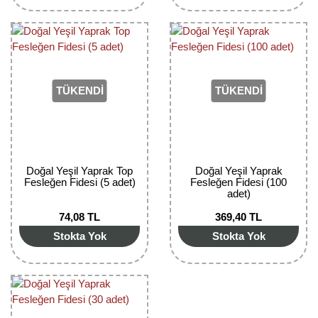
Bektaşi Üzümü Fidanı
Nostaljik Güller
Ters Lale Soğanı
Böğürtlen Fidanı
Peyzaj Gülleri
Yılbaşı Gülü Çiçeği
Ceviz Fidanı
Sarmaşık(Çardak) Gül Fidanları
Zambak Soğanı
TÜKENDİ
TÜKENDİ
Dut Fidanı
Elma Fidanı
Erik Fidanı
Doğal Yeşil Yaprak Top
Doğal Yeşil Yaprak
Fesleğen Fidesi (5 adet)
Fesleğen Fidesi (100
adet)
Feijoa Fidanı
74,08 TL
369,40 TL
Fidan Anaçları ve Aşı Kalemleri
Stokta Yok
Stokta Yok
Fındık Fidanı
Frenk Üzümü Fidanı