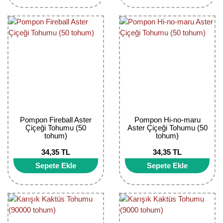
Bektaşi Üzümü Fidanı
Nostaljik Güller
Ters Lale Soğanı
Böğürtlen Fidanı
Peyzaj Gülleri
Yılbaşı Gülü Çiçeği
Ceviz Fidanı
Sarmaşık(Çardak) Gül Fidanları
Zambak Soğanı
Dut Fidanı
Elma Fidanı
Erik Fidanı
Pompon Fireball Aster
Pompon Hi-no-maru
Çiçeği Tohumu (50
Aster Çiçeği Tohumu (50
tohum)
tohum)
Feijoa Fidanı
34,35 TL
34,35 TL
Fidan Anaçları ve Aşı Kalemleri
Sepete Ekle
Sepete Ekle
Fındık Fidanı
Frenk Üzümü Fidanı