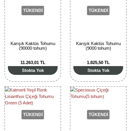
Girebolu Fidanı
TÜKENDİ
TÜKENDİ
Goji Berry Fidanı
Hünnap Fidanı
İncir Fidanı
Karışık Kaktüs Tohumu
Karışık Kaktüs Tohumu
(90000 tohum)
(9000 tohum)
Kapari Gebre Otu Fidanı
11.263,01 TL
1.825,50 TL
Kayısı Fidanı
Stokta Yok
Stokta Yok
Keçiboynuzu Fidanı
Kestane Fidanı
Kiraz Fidanı
Kivi Fidanı
TÜKENDİ
TÜKENDİ
Kızılcık Fidanı