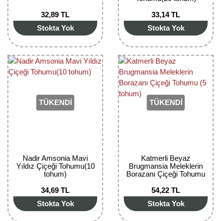
Nadir Çeşit Meyveler
32,89 TL
33,14 TL
Nar Fidanı
Stokta Yok
Stokta Yok
Narenciye Fidanları
Nektarin Fidanı
Papaya Fidanı
TÜKENDİ
TÜKENDİ
Pepino Fidanı
Pitaya Fidanı
Şeftali Fidanı
Nadir Amsonia Mavi
Katmerli Beyaz
Yıldız Çiçeği Tohumu(10
Brugmansia Meleklerin
tohum)
Borazanı Çiçeği Tohumu
Trabzon Hurması Fidanı
(5 tohum)
34,69 TL
54,22 TL
Üzüm Fidanı
Stokta Yok
Stokta Yok
Vişne Fidanı