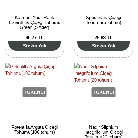
Kocayemiş Fidanı
Katmerli Yeşil Renk
Speciosus Çiçeği
Kuşburnu Fidanı
Lisianthus Çiçeği Tohumu
Tohumu(5 tohum)
Green (5 Adet)
Liçi Fidanı
60,77 TL
29,83 TL
Stokta Yok
Stokta Yok
Longan Fidanı
Malta Eriği Fidanı
Mango Fidanı
Melez Meyveler
TÜKENDİ
TÜKENDİ
Murt Fidanı
Muşmula Fidanı
Potentilla Arguta Çiçeği
Nadir Silphium
Muz Fidanı
Tohumu(100 tohum)
Integrifolium Çiçeği
Tohumu(20 tohum)