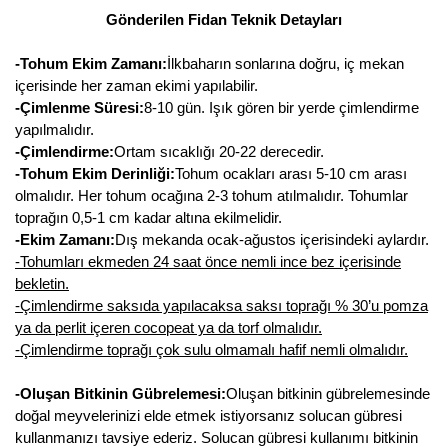
Gönderilen Fidan Teknik Detayları
-Tohum Ekim Zamanı:
İlkbaharın sonlarına doğru, iç mekan
içerisinde her zaman ekimi yapılabilir.
-Çimlenme Süresi:
8-10 gün. Işık gören bir yerde çimlendirme
yapılmalıdır.
-Çimlendirme:
Ortam sıcaklığı 20-22 derecedir.
-Tohum Ekim Derinliği:
Tohum ocakları arası 5-10 cm arası
olmalıdır. Her tohum ocağına 2-3 tohum atılmalıdır. Tohumlar
toprağın 0,5-1 cm kadar altına ekilmelidir.
-Ekim Zamanı:
Dış mekanda ocak-ağustos içerisindeki aylardır.
-Tohumları ekmeden 24 saat önce nemli ince bez içerisinde
bekletin.
-Çimlendirme saksıda yapılacaksa saksı toprağı % 30’u pomza
ya da perlit içeren cocopeat ya da torf olmalıdır.
-Çimlendirme toprağı çok sulu olmamalı hafif nemli olmalıdır.
-Oluşan Bitkinin Gübrelemesi:
Oluşan bitkinin gübrelemesinde
doğal meyvelerinizi elde etmek istiyorsanız solucan gübresi
kullanmanızı tavsiye ederiz. Solucan gübresi kullanımı bitkinin