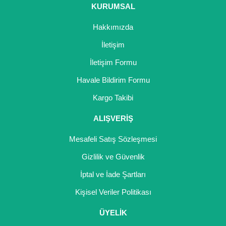
Nadir Çeşit Meyveler
KURUMSAL
Nar Fidanı
Hakkımızda
İletişim
Narenciye Fidanları
İletişim Formu
Nektarin Fidanı
Havale Bildirim Formu
Papaya Fidanı
Kargo Takibi
Pepino Fidanı
ALIŞVERİŞ
Pitaya Fidanı
Mesafeli Satış Sözleşmesi
Gizlilik ve Güvenlik
Şeftali Fidanı
İptal ve İade Şartları
Trabzon Hurması Fidanı
Kişisel Veriler Politikası
Üzüm Fidanı
ÜYELİK
Vişne Fidanı