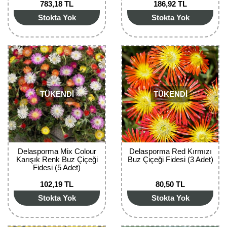
783,18 TL
186,92 TL
Bektaşi Üzümü Fidanı
Nostaljik Güller
Ters Lale Soğanı
Stokta Yok
Stokta Yok
Böğürtlen Fidanı
Peyzaj Gülleri
Yılbaşı Gülü Çiçeği
Ceviz Fidanı
Sarmaşık(Çardak) Gül Fidanları
Zambak Soğanı
Dut Fidanı
TÜKENDİ
TÜKENDİ
Elma Fidanı
Erik Fidanı
Feijoa Fidanı
Delasporma Mix Colour
Delasporma Red Kırmızı
Karışık Renk Buz Çiçeği
Buz Çiçeği Fidesi (3 Adet)
Fidan Anaçları ve Aşı Kalemleri
Fidesi (5 Adet)
102,19 TL
80,50 TL
Fındık Fidanı
Stokta Yok
Stokta Yok
Frenk Üzümü Fidanı