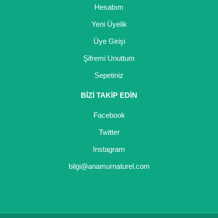
Hesabım
Yaban Mersini Fidanı
Yeni Üyelik
Zeytin Fidanı
Üye Girişi
Şifremi Unuttum
Sepetiniz
BİZİ TAKİP EDİN
Facebook
Twitter
Instagram
bilgi@anamurnaturel.com