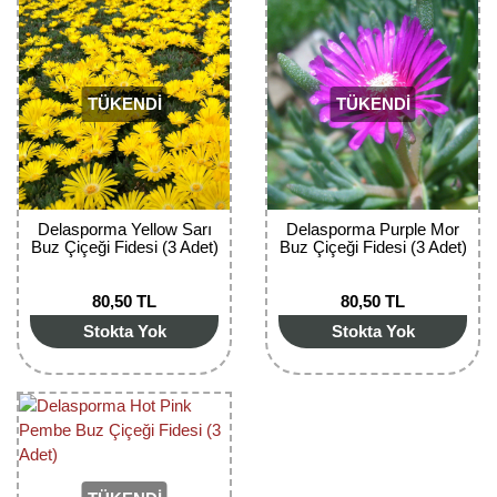
Girebolu Fidanı
Goji Berry Fidanı
Hünnap Fidanı
TÜKENDİ
TÜKENDİ
İncir Fidanı
Kapari Gebre Otu Fidanı
Delasporma Yellow Sarı
Delasporma Purple Mor
Kayısı Fidanı
Buz Çiçeği Fidesi (3 Adet)
Buz Çiçeği Fidesi (3 Adet)
Keçiboynuzu Fidanı
80,50 TL
80,50 TL
Stokta Yok
Stokta Yok
Kestane Fidanı
Kiraz Fidanı
Kivi Fidanı
Kızılcık Fidanı