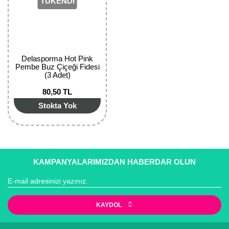
TÜKENDİ
Kocayemiş Fidanı
Kuşburnu Fidanı
Liçi Fidanı
Delasporma Hot Pink
Pembe Buz Çiçeği Fidesi
(3 Adet)
Longan Fidanı
80,50 TL
Malta Eriği Fidanı
Stokta Yok
Mango Fidanı
Melez Meyveler
KAMPANYALARIMIZDAN HABERDAR OLUN
Murt Fidanı
Muşmula Fidanı
KAYDOL
Muz Fidanı