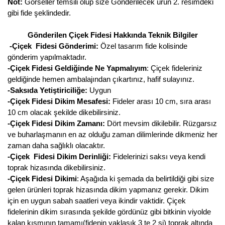
Not:
Görseller temsili olup size Gönderilecek ürün 2. resimdeki
gibi fide şeklindedir.
Gönderilen Çiçek Fidesi Hakkında Teknik Bilgiler
-Çiçek Fidesi Gönderimi:
Özel tasarım fide kolisinde
gönderim yapılmaktadır.
-Çiçek Fidesi Geldiğinde Ne Yapmalıyım
: Çiçek fideleriniz
geldiğinde hemen ambalajından çıkartınız, hafif sulayınız.
-Saksıda Yetiştiriciliğe:
Uygun
-Çiçek Fidesi Dikim Mesafesi:
Fideler arası 10 cm, sıra arası
10 cm olacak şekilde dikebilirsiniz.
-Çiçek Fidesi Dikim Zamanı:
Dört mevsim dikilebilir. Rüzgarsız
ve buharlaşmanın en az olduğu zaman dilimlerinde dikmeniz her
zaman daha sağlıklı olacaktır.
-Çiçek Fidesi Dikim Derinliği:
Fidelerinizi saksı veya kendi
toprak hizasında dikebilirsiniz.
-Çiçek Fidesi Dikimi
: Aşağıda ki şemada da belirtildiği gibi size
gelen ürünleri toprak hizasında dikim yapmanız gerekir. Dikim
için en uygun sabah saatleri veya ikindir vaktidir. Çiçek
fidelerinin dikim sırasında şekilde gördünüz gibi bitkinin viyolde
kalan kısmının tamamı(fidenin yaklaşık 3 te 2 si) toprak altında