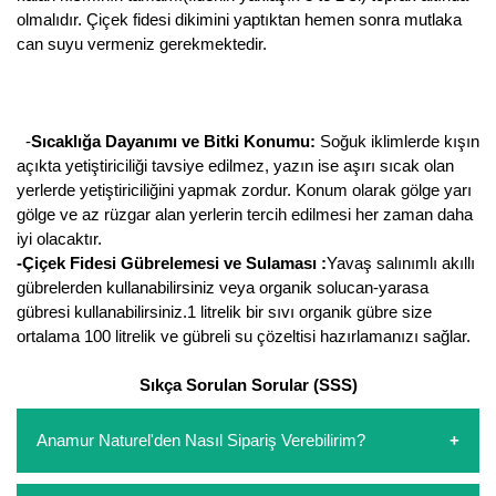
olmalıdır. Çiçek fidesi dikimini yaptıktan hemen sonra mutlaka
can suyu vermeniz gerekmektedir.
-
Sıcaklığa Dayanımı ve Bitki Konumu:
Soğuk iklimlerde kışın
açıkta yetiştiriciliği tavsiye edilmez, yazın ise aşırı sıcak olan
yerlerde yetiştiriciliğini yapmak zordur. Konum olarak gölge yarı
gölge ve az rüzgar alan yerlerin tercih edilmesi her zaman daha
iyi olacaktır.
-Çiçek Fidesi Gübrelemesi ve Sulaması :
Yavaş salınımlı akıllı
gübrelerden kullanabilirsiniz veya organik solucan-yarasa
gübresi kullanabilirsiniz.1 litrelik bir sıvı organik gübre size
ortalama 100 litrelik ve gübreli su çözeltisi hazırlamanızı sağlar.
Sıkça Sorulan Sorular (SSS)
Anamur Naturel'den Nasıl Sipariş Verebilirim?
https://www.anamurnaturel.com 'dan kendiniz sepetinizi