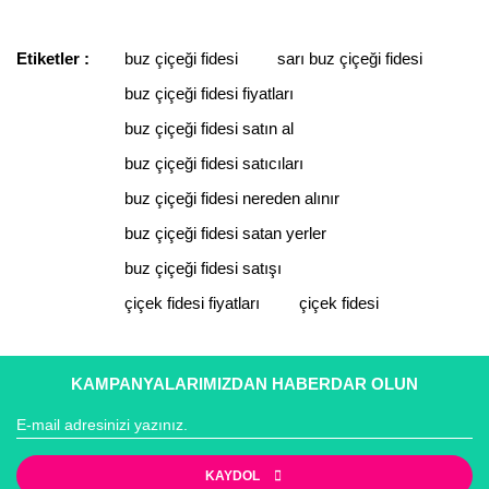
yürürlükteki kanun ve esaslara tam uyumlu bir şekilde
kullanarak tarafımıza iletebilirsiniz.
faaliyet göstermektedir.
Görüş ve önerileriniz için teşekkür ederiz.
Etiketler :
buz çiçeği fidesi
sarı buz çiçeği fidesi
Yorum Yaz
buz çiçeği fidesi fiyatları
Ürün resmi kalitesiz, bozuk veya görüntülenemiyor.
Ürün açıklamasında eksik bilgiler bulunuyor.
buz çiçeği fidesi satın al
Ürün bilgilerinde hatalar bulunuyor.
buz çiçeği fidesi satıcıları
Ürün fiyatı diğer sitelerden daha pahalı.
buz çiçeği fidesi nereden alınır
Bu ürüne benzer farklı alternatifler olmalı.
buz çiçeği fidesi satan yerler
buz çiçeği fidesi satışı
çiçek fidesi fiyatları
çiçek fidesi
Gönder
KAMPANYALARIMIZDAN HABERDAR OLUN
KAYDOL