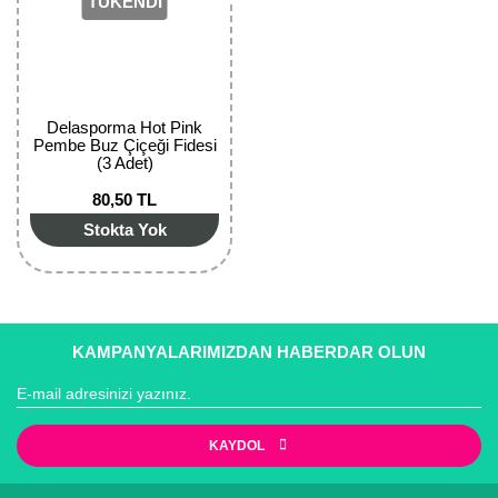
TÜKENDİ
Kocayemiş Fidanı
Kuşburnu Fidanı
Liçi Fidanı
Delasporma Hot Pink
Pembe Buz Çiçeği Fidesi
(3 Adet)
Longan Fidanı
80,50 TL
Malta Eriği Fidanı
Stokta Yok
Mango Fidanı
Melez Meyveler
KAMPANYALARIMIZDAN HABERDAR OLUN
Murt Fidanı
Muşmula Fidanı
KAYDOL
Muz Fidanı