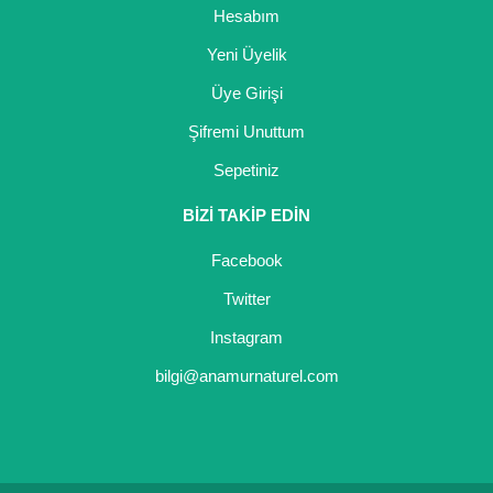
Hesabım
Yaban Mersini Fidanı
Yeni Üyelik
Zeytin Fidanı
Üye Girişi
Şifremi Unuttum
Sepetiniz
BİZİ TAKİP EDİN
Facebook
Twitter
Instagram
bilgi@anamurnaturel.com