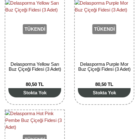
Girebolu Fidanı
Goji Berry Fidanı
Hünnap Fidanı
TÜKENDİ
TÜKENDİ
İncir Fidanı
Kapari Gebre Otu Fidanı
Delasporma Yellow Sarı
Delasporma Purple Mor
Kayısı Fidanı
Buz Çiçeği Fidesi (3 Adet)
Buz Çiçeği Fidesi (3 Adet)
Keçiboynuzu Fidanı
80,50 TL
80,50 TL
Stokta Yok
Stokta Yok
Kestane Fidanı
Kiraz Fidanı
Kivi Fidanı
Kızılcık Fidanı