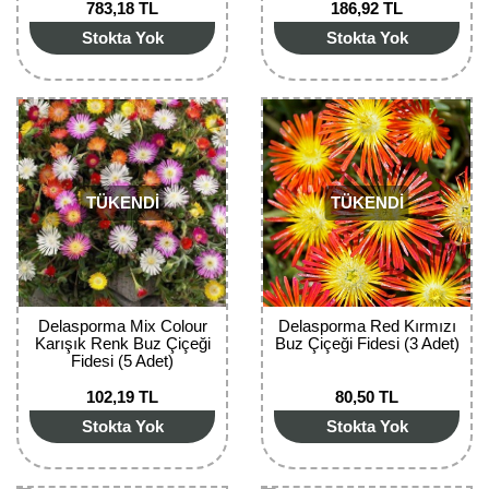
783,18 TL
186,92 TL
Bektaşi Üzümü Fidanı
Nostaljik Güller
Ters Lale Soğanı
Stokta Yok
Stokta Yok
Böğürtlen Fidanı
Peyzaj Gülleri
Yılbaşı Gülü Çiçeği
Ceviz Fidanı
Sarmaşık(Çardak) Gül Fidanları
Zambak Soğanı
Dut Fidanı
TÜKENDİ
TÜKENDİ
Elma Fidanı
Erik Fidanı
Feijoa Fidanı
Delasporma Mix Colour
Delasporma Red Kırmızı
Karışık Renk Buz Çiçeği
Buz Çiçeği Fidesi (3 Adet)
Fidan Anaçları ve Aşı Kalemleri
Fidesi (5 Adet)
102,19 TL
80,50 TL
Fındık Fidanı
Stokta Yok
Stokta Yok
Frenk Üzümü Fidanı