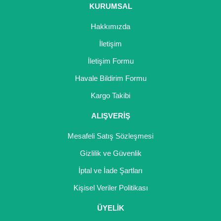
Nadir Çeşit Meyveler
KURUMSAL
Nar Fidanı
Hakkımızda
İletişim
Narenciye Fidanları
İletişim Formu
Nektarin Fidanı
Havale Bildirim Formu
Papaya Fidanı
Kargo Takibi
Pepino Fidanı
ALIŞVERİŞ
Pitaya Fidanı
Mesafeli Satış Sözleşmesi
Gizlilik ve Güvenlik
Şeftali Fidanı
İptal ve İade Şartları
Trabzon Hurması Fidanı
Kişisel Veriler Politikası
Üzüm Fidanı
ÜYELİK
Vişne Fidanı