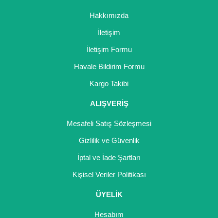
Nadir Çeşit Meyveler
Hakkımızda
Nar Fidanı
İletişim
Narenciye Fidanları
İletişim Formu
Havale Bildirim Formu
Nektarin Fidanı
Kargo Takibi
Papaya Fidanı
ALIŞVERİŞ
Pepino Fidanı
Mesafeli Satış Sözleşmesi
Pitaya Fidanı
Gizlilik ve Güvenlik
Şeftali Fidanı
İptal ve İade Şartları
Trabzon Hurması Fidanı
Kişisel Veriler Politikası
Üzüm Fidanı
ÜYELİK
Vişne Fidanı
Hesabım