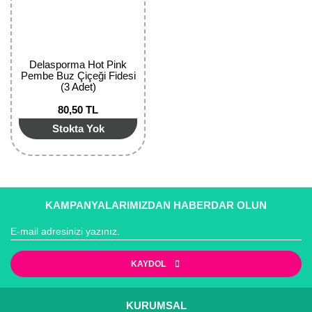
Kocayemiş Fidanı
Kuşburnu Fidanı
Delasporma Hot Pink
Pembe Buz Çiçeği Fidesi
Liçi Fidanı
(3 Adet)
Longan Fidanı
80,50 TL
Stokta Yok
Malta Eriği Fidanı
Mango Fidanı
Melez Meyveler
KAMPANYALARIMIZDAN HABERDAR OLUN
Murt Fidanı
Muşmula Fidanı
KAYDOL
Muz Fidanı
KURUMSAL