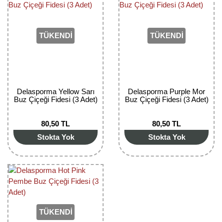
Girebolu Fidanı
Goji Berry Fidanı
TÜKENDİ
TÜKENDİ
Hünnap Fidanı
İncir Fidanı
Kapari Gebre Otu Fidanı
Delasporma Yellow Sarı
Delasporma Purple Mor
Buz Çiçeği Fidesi (3 Adet)
Buz Çiçeği Fidesi (3 Adet)
Kayısı Fidanı
80,50 TL
80,50 TL
Keçiboynuzu Fidanı
Stokta Yok
Stokta Yok
Kestane Fidanı
Kiraz Fidanı
Kivi Fidanı
TÜKENDİ
Kızılcık Fidanı