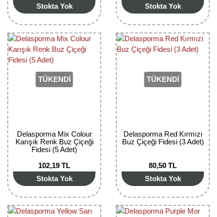
Stokta Yok
Stokta Yok
Bektaşi Üzümü Fidanı
Nostaljik Güller
Ters Lale Soğanı
Böğürtlen Fidanı
Peyzaj Gülleri
Yılbaşı Gülü Çiçeği
Ceviz Fidanı
Sarmaşık(Çardak) Gül Fidanları
Zambak Soğanı
Dut Fidanı
TÜKENDİ
TÜKENDİ
Elma Fidanı
Erik Fidanı
Delasporma Mix Colour
Delasporma Red Kırmızı
Feijoa Fidanı
Karışık Renk Buz Çiçeği
Buz Çiçeği Fidesi (3 Adet)
Fidesi (5 Adet)
Fidan Anaçları ve Aşı Kalemleri
102,19 TL
80,50 TL
Fındık Fidanı
Stokta Yok
Stokta Yok
Frenk Üzümü Fidanı