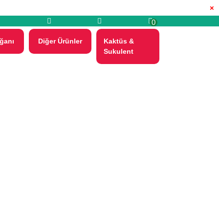
×
0
ğanı
Diğer Ürünler
Kaktüs &
Sukulent