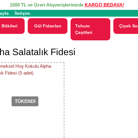
1500 TL ve Üzeri Alışverişlerinizde
KARGO BEDAVA!
ayfa
İletişim
 Bitkileri
Gül Fidanları
Tohum
Çiçek So
Çeşitleri
ha Salatalık Fidesi
TÜKENDİ