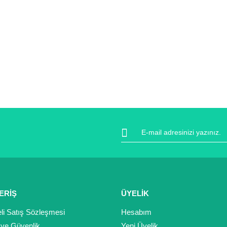
ERİŞ
ÜYELİK
li Satış Sözleşmesi
Hesabım
k ve Güvenlik
Yeni Üyelik