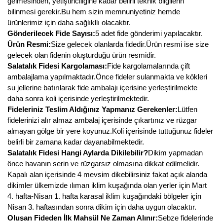
gelmesinden, yetiştiriciliğine kadar belirli teknik bilgilerin
bilinmesi gerekir.Bu hem sizin memnuniyetiniz hemde
ürünlerimiz için daha sağlıkllı olacaktır.
Gönderilecek Fide Sayısı:
5 adet fide gönderimi yapılacaktır.
Ürün Resmi:
Size gelecek olanlarda fidedir.Ürün resmi ise size
gelecek olan fidenin oluşturduğu ürün resmidir.
Salatalık Fidesi Kargolaması:
Fide kargolamalarında çift
ambalajlama yapılmaktadır.Önce fideler sulanmakta ve kökleri
su jellerine batırılarak fide ambalajı içerisine yerleştirilmekte
daha sonra koli içerisinde yerleştirilmektedir.
Fideleriniz Teslim Aldığınız Yapmanız Gerekenler:
Lütfen
fidelerinizi alır almaz ambalaj içerisinde çıkartınız ve rüzgar
almayan gölge bir yere koyunuz.Koli içerisinde tuttuğunuz fideler
belirli bir zamana kadar dayanabilmektedir.
Salatalık Fidesi Hangi Aylarda Dikilebilir?
Dikim yapmadan
önce havanın serin ve rüzgarsız olmasına dikkat edilmelidir.
Kapalı alan içerisinde 4 mevsim dikebilirsiniz fakat açık alanda
dikimler ülkemizde ılıman iklim kuşağında olan yerler için Mart
4. hafta-Nisan 1. hafta karasal iklim kuşağındaki bölgeler için
Nisan 3. haftasından sonra dikim için daha uygun olacaktır.
Oluşan Fideden İlk Mahsül Ne Zaman Alınır:
Sebze fidelerinde