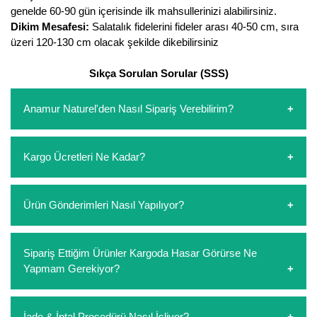
genelde 60-90 gün içerisinde ilk mahsullerinizi alabilirsiniz.
Dikim Mesafesi:
Salatalık fidelerini fideler arası 40-50 cm, sıra
üzeri 120-130 cm olacak şekilde dikebilirsiniz
Sıkça Sorulan Sorular (SSS)
Anamur Naturel'den Nasıl Sipariş Verebilirim?
https://www.anamurnaturel.com 'dan kendiniz sepetinizi
Kargo Ücretleri Ne Kadar?
oluşturarak,
iletişim
numaralarımızdan bizi arayarak veya
whatsapp hattımızdan bizlere isteklerinizi yazarak sipariş
verebilirsiniz. Sitemizden vereceğiniz siparişlerin
https://www.anamurnaturel.com 'da siz kargoyu dert
Ürün Gönderimleri Nasıl Yapılıyor?
ödemelerini sipariş verdikten sonra havale/eft veya sipariş
etmeyin diye 1500 lira ve üzerindeki siparişlerinizde
aşamasında kredi kartı ile yapabilirsiniz. Kapıda ödeme
kargoyu biz karşılıyoruz. 1500 Lira altında kalan
yoktur.
siparişlerinizde sepetinizdeki ürünleri hacimlerine göre bir
Sipariş verdiğiniz ürünler, özel tasarlanmış ambalajlar ile
Sipariş Ettiğim Ürünler Kargoda Hasar Görürse Ne
kargo ücreti ödeme aşamasında sepetinize eklenecektir.
paketlenip gönderim yapılmaktadır.
Yapmam Gerekiyor?
Koşulsuz müşteri memnuniyeti politikalarımız
İade & İptal Prosedürü Nasıl İşliyor?