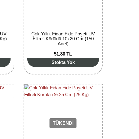
i UV
Çok Yıllık Fidan Fide Poşeti UV
 Kg)
Filtreli Körüklü 10x20 Cm (150
Adet)
51,80 TL
Stokta Yok
TÜKENDİ