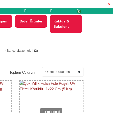
×
0
ğanı
Diğer Ürünler
Kaktüs &
Sukulent
Bahçe Malzemeleri
(2)
Toplam 69 ürün
TÜKENDİ