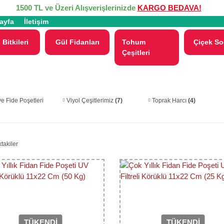
1500 TL ve Üzeri Alışverişlerinizde
KARGO BEDAVA!
ayfa
İletişim
 Bitkileri
Gül Fidanları
Tohum
Çiçek So
Çeşitleri
ve Fide Poşetleri
Viyol Çeşitlerimiz
(7)
Toprak Harcı
(4)
takiler
TÜKENDİ
TÜKENDİ