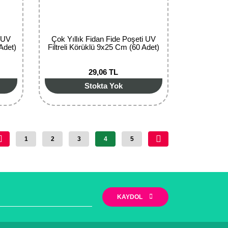
i UV
Çok Yıllık Fidan Fide Poşeti UV
Adet)
Filtreli Körüklü 9x25 Cm (60 Adet)
29,06 TL
Stokta Yok
1
2
3
4
5
KAYDOL