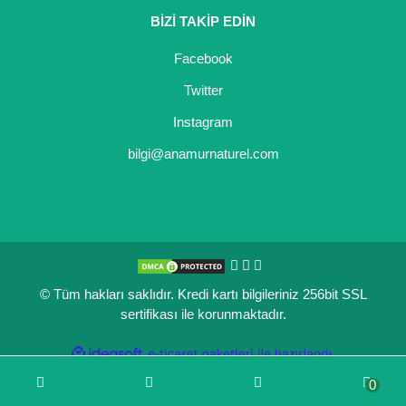
BİZİ TAKİP EDİN
Kocayemiş Fidanı
Facebook
Kuşburnu Fidanı
Twitter
Liçi Fidanı
Instagram
Longan Fidanı
bilgi@anamurnaturel.com
Malta Eriği Fidanı
Mango Fidanı
Melez Meyveler
© Tüm hakları saklıdır. Kredi kartı bilgileriniz 256bit SSL
Murt Fidanı
sertifikası ile korunmaktadır.
Muşmula Fidanı
ile
ideasoft
e-
hazırlandı.
ticaret
Muz Fidanı
0
paketleri