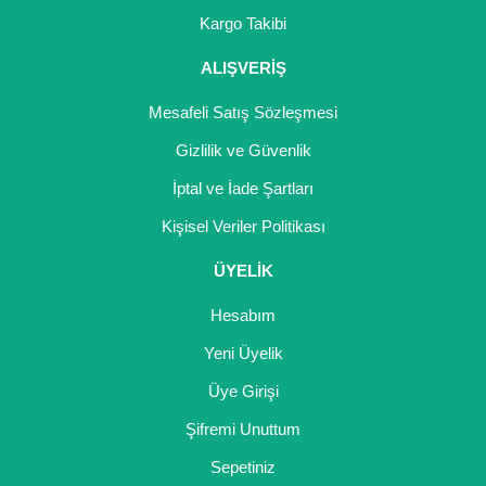
Girebolu Fidanı
Kargo Takibi
Goji Berry Fidanı
ALIŞVERİŞ
Hünnap Fidanı
Mesafeli Satış Sözleşmesi
İncir Fidanı
Gizlilik ve Güvenlik
İptal ve İade Şartları
Kapari Gebre Otu Fidanı
Kişisel Veriler Politikası
Kayısı Fidanı
ÜYELİK
Keçiboynuzu Fidanı
Hesabım
Kestane Fidanı
Yeni Üyelik
Kiraz Fidanı
Üye Girişi
Kivi Fidanı
Şifremi Unuttum
Sepetiniz
Kızılcık Fidanı