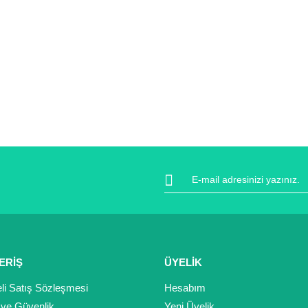
ERİŞ
ÜYELİK
li Satış Sözleşmesi
Hesabım
k ve Güvenlik
Yeni Üyelik