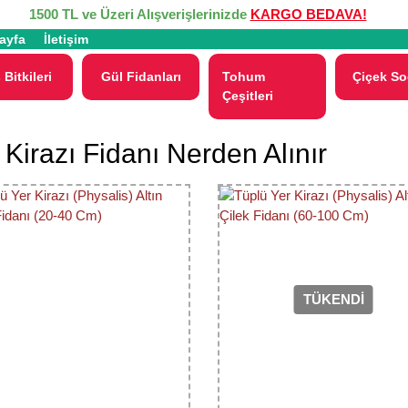
1500 TL ve Üzeri Alışverişlerinizde
KARGO BEDAVA!
ayfa
İletişim
 Bitkileri
Gül Fidanları
Tohum
Çiçek So
Çeşitleri
 Kirazı Fidanı Nerden Alınır
TÜKENDİ