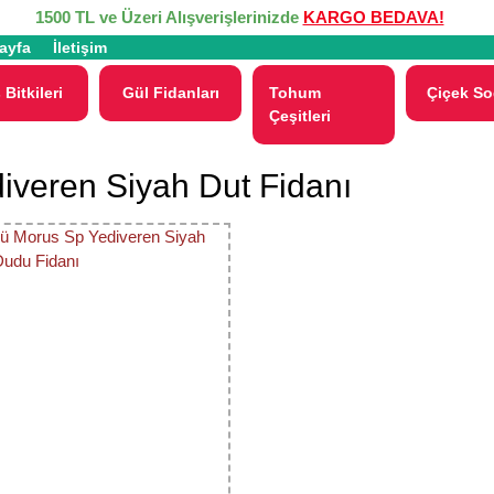
1500 TL ve Üzeri Alışverişlerinizde
KARGO BEDAVA!
ayfa
İletişim
 Bitkileri
Gül Fidanları
Tohum
Çiçek So
Çeşitleri
iveren Siyah Dut Fidanı