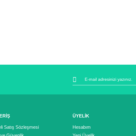
ERİŞ
ÜYELİK
li Satış Sözleşmesi
Hesabım
k ve Güvenlik
Yeni Üyelik