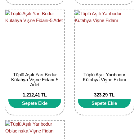
Bektaşi Üzümü Fidanı
Nostaljik Güller
Ters Lale Soğanı
Böğürtlen Fidanı
Peyzaj Gülleri
Yılbaşı Gülü Çiçeği
Ceviz Fidanı
Sarmaşık(Çardak) Gül Fidanları
Zambak Soğanı
Dut Fidanı
Elma Fidanı
Erik Fidanı
Tüplü Aşılı Yarı Bodur
Tüplü Aşılı Yarıbodur
Kütahya Vişne Fidanı-5
Kütahya Vişne Fidanı
Adet
Feijoa Fidanı
1.212,41 TL
323,29 TL
Fidan Anaçları ve Aşı Kalemleri
Sepete Ekle
Sepete Ekle
Fındık Fidanı
Frenk Üzümü Fidanı