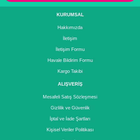
Kocayemiş Fidanı
KURUMSAL
Kuşburnu Fidanı
Hakkımızda
Liçi Fidanı
İletişim
Longan Fidanı
İletişim Formu
Havale Bildirim Formu
Malta Eriği Fidanı
Kargo Takibi
Mango Fidanı
ALIŞVERİŞ
Melez Meyveler
Mesafeli Satış Sözleşmesi
Murt Fidanı
Gizlilik ve Güvenlik
Muşmula Fidanı
İptal ve İade Şartları
Muz Fidanı
Kişisel Veriler Politikası