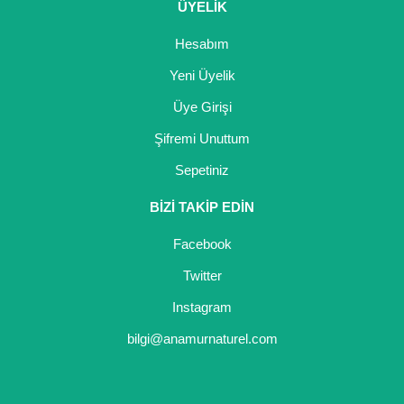
ÜYELİK
Nadir Çeşit Meyveler
Hesabım
Nar Fidanı
Yeni Üyelik
Narenciye Fidanları
Üye Girişi
Nektarin Fidanı
Şifremi Unuttum
Papaya Fidanı
Sepetiniz
Pepino Fidanı
BİZİ TAKİP EDİN
Pitaya Fidanı
Facebook
Twitter
Şeftali Fidanı
Instagram
Trabzon Hurması Fidanı
bilgi@anamurnaturel.com
Üzüm Fidanı
Vişne Fidanı