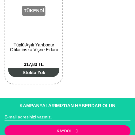
Girebolu Fidanı
TÜKENDİ
Goji Berry Fidanı
Hünnap Fidanı
İncir Fidanı
Tüplü Aşılı Yarıbodur
Oblacinska Vişne Fidanı
Kapari Gebre Otu Fidanı
317,83 TL
Kayısı Fidanı
Stokta Yok
Keçiboynuzu Fidanı
Kestane Fidanı
Kiraz Fidanı
KAMPANYALARIMIZDAN HABERDAR OLUN
Kivi Fidanı
Kızılcık Fidanı
KAYDOL