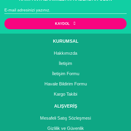
Kocayemiş Fidanı
Kuşburnu Fidanı
KAYDOL
Liçi Fidanı
KURUMSAL
Longan Fidanı
Hakkımızda
Malta Eriği Fidanı
İletişim
Mango Fidanı
İletişim Formu
Melez Meyveler
Havale Bildirim Formu
Kargo Takibi
Murt Fidanı
ALIŞVERİŞ
Muşmula Fidanı
Mesafeli Satış Sözleşmesi
Muz Fidanı
Gizlilik ve Güvenlik