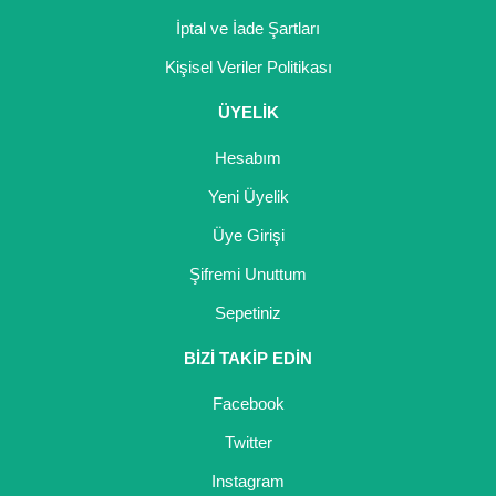
Nadir Çeşit Meyveler
İptal ve İade Şartları
Nar Fidanı
Kişisel Veriler Politikası
Narenciye Fidanları
ÜYELİK
Nektarin Fidanı
Hesabım
Yeni Üyelik
Papaya Fidanı
Üye Girişi
Pepino Fidanı
Şifremi Unuttum
Pitaya Fidanı
Sepetiniz
Şeftali Fidanı
BİZİ TAKİP EDİN
Trabzon Hurması Fidanı
Facebook
Üzüm Fidanı
Twitter
Instagram
Vişne Fidanı