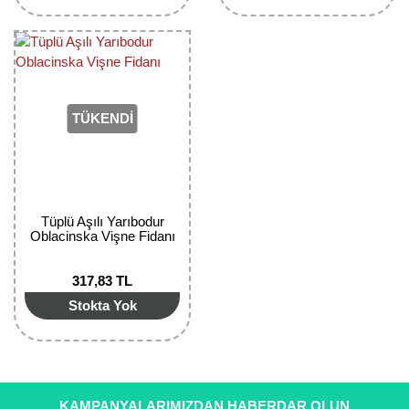
Girebolu Fidanı
Goji Berry Fidanı
Hünnap Fidanı
TÜKENDİ
İncir Fidanı
Kapari Gebre Otu Fidanı
Kayısı Fidanı
Tüplü Aşılı Yarıbodur
Oblacinska Vişne Fidanı
Keçiboynuzu Fidanı
Kestane Fidanı
317,83 TL
Stokta Yok
Kiraz Fidanı
Kivi Fidanı
Kızılcık Fidanı
KAMPANYALARIMIZDAN HABERDAR OLUN