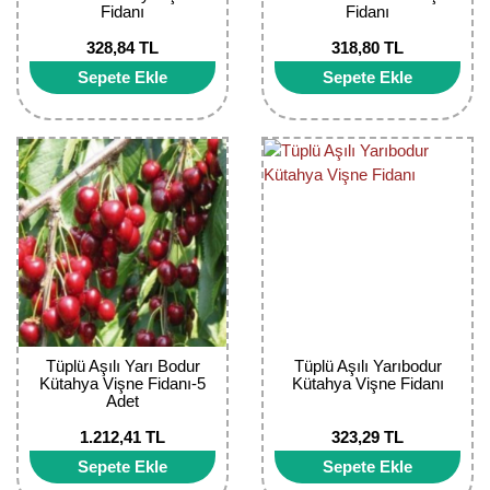
Fidanı
Fidanı
Bektaşi Üzümü Fidanı
Nostaljik Güller
Ters Lale Soğanı
328,84 TL
318,80 TL
Böğürtlen Fidanı
Peyzaj Gülleri
Yılbaşı Gülü Çiçeği
Sepete Ekle
Sepete Ekle
Ceviz Fidanı
Sarmaşık(Çardak) Gül Fidanları
Zambak Soğanı
Dut Fidanı
Elma Fidanı
Erik Fidanı
Feijoa Fidanı
Fidan Anaçları ve Aşı Kalemleri
Tüplü Aşılı Yarı Bodur
Tüplü Aşılı Yarıbodur
Kütahya Vişne Fidanı-5
Kütahya Vişne Fidanı
Fındık Fidanı
Adet
1.212,41 TL
323,29 TL
Frenk Üzümü Fidanı
Sepete Ekle
Sepete Ekle