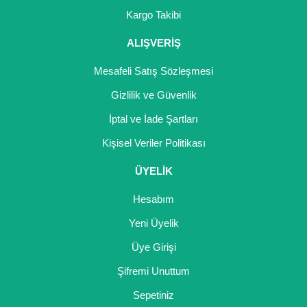
Girebolu Fidanı
Kargo Takibi
Goji Berry Fidanı
ALIŞVERİŞ
Hünnap Fidanı
Mesafeli Satış Sözleşmesi
İncir Fidanı
Gizlilik ve Güvenlik
İptal ve İade Şartları
Kapari Gebre Otu Fidanı
Kişisel Veriler Politikası
Kayısı Fidanı
ÜYELİK
Keçiboynuzu Fidanı
Hesabım
Kestane Fidanı
Yeni Üyelik
Kiraz Fidanı
Üye Girişi
Kivi Fidanı
Şifremi Unuttum
Sepetiniz
Kızılcık Fidanı