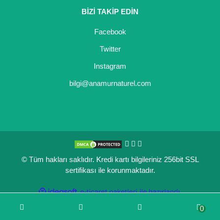
BİZİ TAKİP EDİN
Kocayemiş Fidanı
Facebook
Kuşburnu Fidanı
Twitter
Liçi Fidanı
Instagram
Longan Fidanı
bilgi@anamurnaturel.com
Malta Eriği Fidanı
Mango Fidanı
Melez Meyveler
© Tüm hakları saklıdır. Kredi kartı bilgileriniz 256bit SSL
Murt Fidanı
sertifikası ile korunmaktadır.
Muşmula Fidanı
ile
ideasoft
e-
hazırlandı.
ticaret
Muz Fidanı
0
paketleri