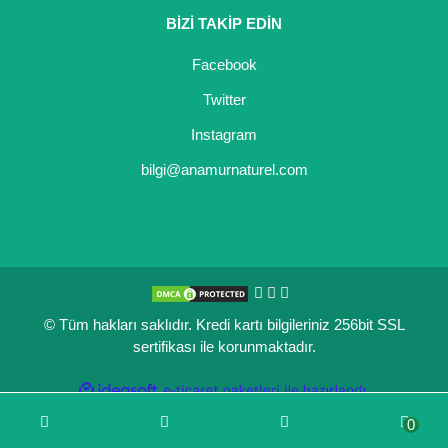
BİZİ TAKİP EDİN
Kocayemiş Fidanı
Facebook
Kuşburnu Fidanı
Twitter
Liçi Fidanı
Instagram
Longan Fidanı
bilgi@anamurnaturel.com
Malta Eriği Fidanı
Mango Fidanı
Melez Meyveler
© Tüm hakları saklıdır. Kredi kartı bilgileriniz 256bit SSL
Murt Fidanı
sertifikası ile korunmaktadır.
Muşmula Fidanı
ile
ideasoft
e-
hazırlandı.
ticaret
Muz Fidanı
0
paketleri