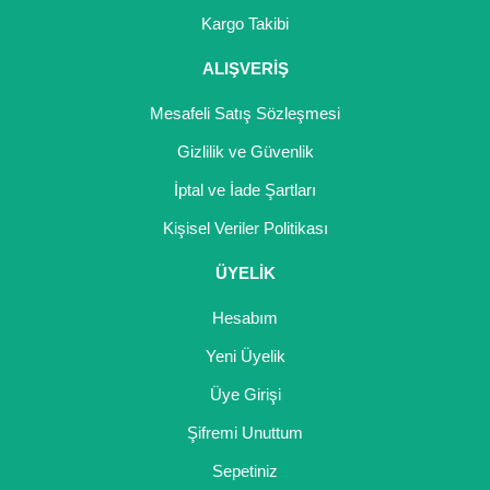
Girebolu Fidanı
Kargo Takibi
Goji Berry Fidanı
ALIŞVERİŞ
Hünnap Fidanı
Mesafeli Satış Sözleşmesi
İncir Fidanı
Gizlilik ve Güvenlik
İptal ve İade Şartları
Kapari Gebre Otu Fidanı
Kişisel Veriler Politikası
Kayısı Fidanı
ÜYELİK
Keçiboynuzu Fidanı
Hesabım
Kestane Fidanı
Yeni Üyelik
Kiraz Fidanı
Üye Girişi
Kivi Fidanı
Şifremi Unuttum
Sepetiniz
Kızılcık Fidanı