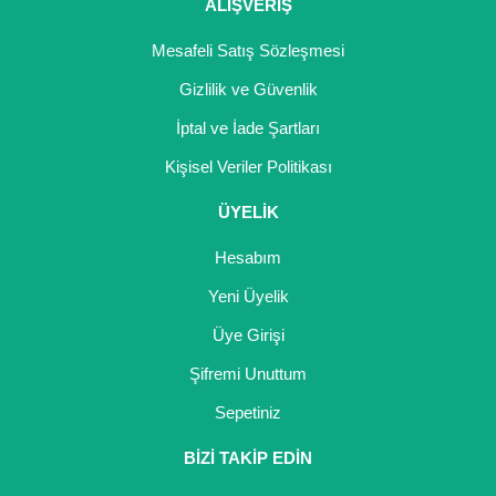
Girebolu Fidanı
ALIŞVERİŞ
Goji Berry Fidanı
Mesafeli Satış Sözleşmesi
Gizlilik ve Güvenlik
Hünnap Fidanı
İptal ve İade Şartları
İncir Fidanı
Kişisel Veriler Politikası
Kapari Gebre Otu Fidanı
ÜYELİK
Kayısı Fidanı
Hesabım
Keçiboynuzu Fidanı
Yeni Üyelik
Üye Girişi
Kestane Fidanı
Şifremi Unuttum
Kiraz Fidanı
Sepetiniz
Kivi Fidanı
BİZİ TAKİP EDİN
Kızılcık Fidanı