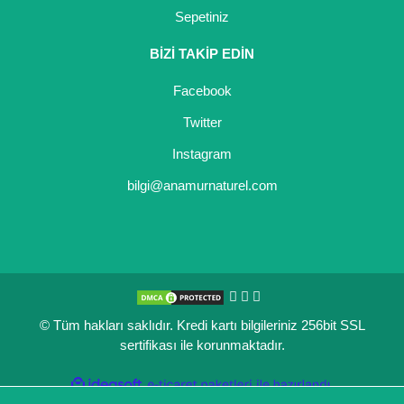
Sepetiniz
Kocayemiş Fidanı
BİZİ TAKİP EDİN
Kuşburnu Fidanı
Facebook
Liçi Fidanı
Twitter
Longan Fidanı
Instagram
Malta Eriği Fidanı
bilgi@anamurnaturel.com
Mango Fidanı
Melez Meyveler
Murt Fidanı
© Tüm hakları saklıdır. Kredi kartı bilgileriniz 256bit SSL
Muşmula Fidanı
sertifikası ile korunmaktadır.
Muz Fidanı
ile
ideasoft
e-
hazırlandı.
ticaret