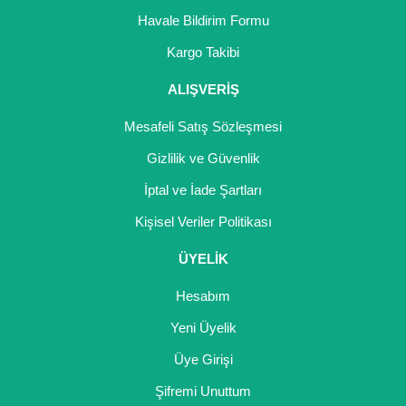
Girebolu Fidanı
Havale Bildirim Formu
Goji Berry Fidanı
Kargo Takibi
Hünnap Fidanı
ALIŞVERİŞ
İncir Fidanı
Mesafeli Satış Sözleşmesi
Gizlilik ve Güvenlik
Kapari Gebre Otu Fidanı
İptal ve İade Şartları
Kayısı Fidanı
Kişisel Veriler Politikası
Keçiboynuzu Fidanı
ÜYELİK
Kestane Fidanı
Hesabım
Kiraz Fidanı
Yeni Üyelik
Kivi Fidanı
Üye Girişi
Şifremi Unuttum
Kızılcık Fidanı