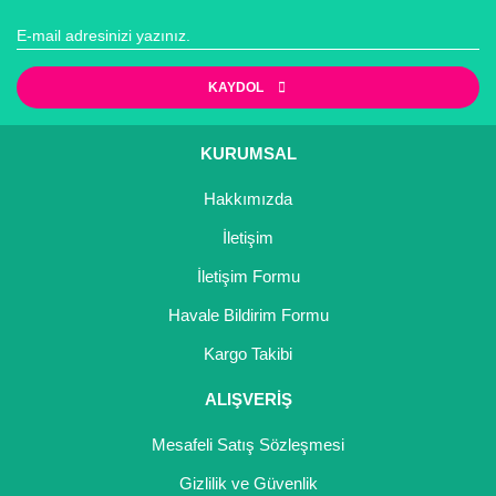
Girebolu Fidanı
Goji Berry Fidanı
KAYDOL
Hünnap Fidanı
İncir Fidanı
KURUMSAL
Kapari Gebre Otu Fidanı
Hakkımızda
İletişim
Kayısı Fidanı
İletişim Formu
Keçiboynuzu Fidanı
Havale Bildirim Formu
Kestane Fidanı
Kargo Takibi
Kiraz Fidanı
ALIŞVERİŞ
Kivi Fidanı
Mesafeli Satış Sözleşmesi
Kızılcık Fidanı
Gizlilik ve Güvenlik