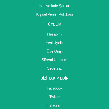
İptal ve İade Şartları
Kocayemiş Fidanı
Kişisel Veriler Politikası
Kuşburnu Fidanı
ÜYELİK
Liçi Fidanı
Hesabım
Longan Fidanı
Yeni Üyelik
Malta Eriği Fidanı
Üye Girişi
Mango Fidanı
Şifremi Unuttum
Sepetiniz
Melez Meyveler
BİZİ TAKİP EDİN
Murt Fidanı
Facebook
Muşmula Fidanı
Twitter
Muz Fidanı
Instagram