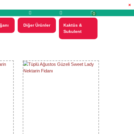
×
0
ğanı
Diğer Ürünler
Kaktüs &
Sukulent