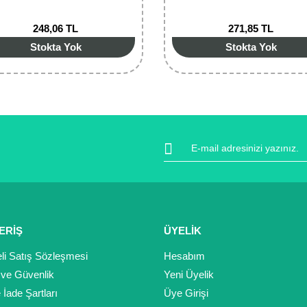
248,06 TL
271,85 TL
Stokta Yok
Stokta Yok
ERİŞ
ÜYELİK
li Satış Sözleşmesi
Hesabım
k ve Güvenlik
Yeni Üyelik
e İade Şartları
Üye Girişi