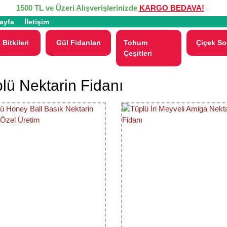
1500 TL ve Üzeri Alışverişlerinizde
KARGO BEDAVA!
ayfa
İletişim
 Bitkileri
Gül Fidanları
Tohum
Çiçek So
Çeşitleri
lü Nektarin Fidanı