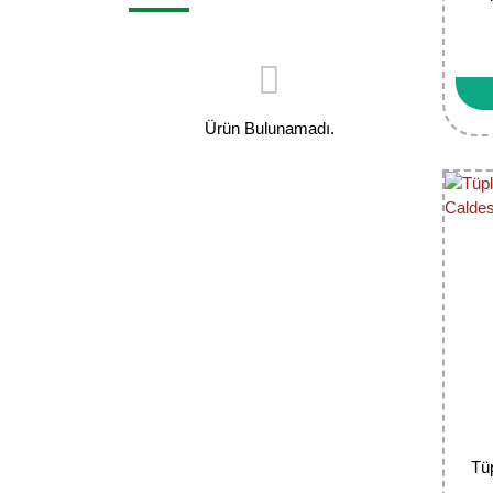
Ürün Bulunamadı.
Tü