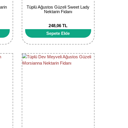
arin
Tüplü Ağustos Güzeli Sweet Lady
Nektarin Fidanı
248,06 TL
Sepete Ekle