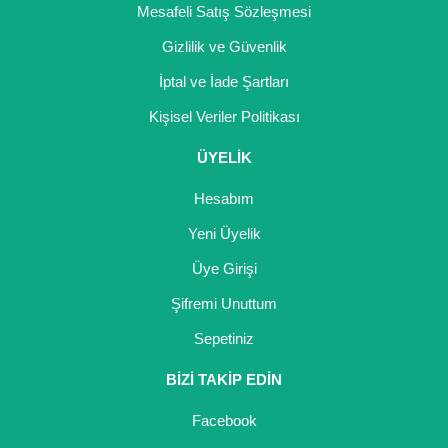
Mesafeli Satış Sözleşmesi
Kocayemiş Fidanı
Gizlilik ve Güvenlik
Kuşburnu Fidanı
İptal ve İade Şartları
Liçi Fidanı
Kişisel Veriler Politikası
Longan Fidanı
ÜYELİK
Hesabım
Malta Eriği Fidanı
Yeni Üyelik
Mango Fidanı
Üye Girişi
Melez Meyveler
Şifremi Unuttum
Murt Fidanı
Sepetiniz
Muşmula Fidanı
BİZİ TAKİP EDİN
Muz Fidanı
Facebook