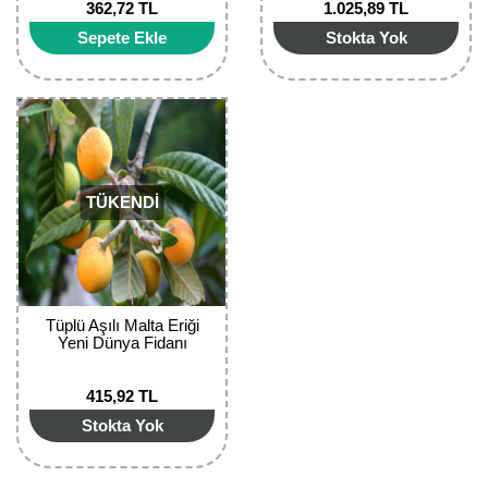
362,72 TL
1.025,89 TL
Bektaşi Üzümü Fidanı
Nostaljik Güller
Ters Lale Soğanı
Sepete Ekle
Stokta Yok
Böğürtlen Fidanı
Peyzaj Gülleri
Yılbaşı Gülü Çiçeği
Ceviz Fidanı
Sarmaşık(Çardak) Gül Fidanları
Zambak Soğanı
Dut Fidanı
TÜKENDİ
Elma Fidanı
Erik Fidanı
Feijoa Fidanı
Tüplü Aşılı Malta Eriği
Yeni Dünya Fidanı
Fidan Anaçları ve Aşı Kalemleri
415,92 TL
Fındık Fidanı
Stokta Yok
Frenk Üzümü Fidanı