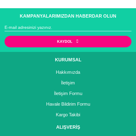
Girebolu Fidanı
Goji Berry Fidanı
KAMPANYALARIMIZDAN HABERDAR OLUN
Hünnap Fidanı
İncir Fidanı
KAYDOL
Kapari Gebre Otu Fidanı
KURUMSAL
Kayısı Fidanı
Hakkımızda
Keçiboynuzu Fidanı
İletişim
Kestane Fidanı
İletişim Formu
Havale Bildirim Formu
Kiraz Fidanı
Kargo Takibi
Kivi Fidanı
ALIŞVERİŞ
Kızılcık Fidanı