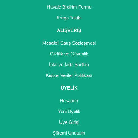
Girebolu Fidanı
Havale Bildirim Formu
Goji Berry Fidanı
Kargo Takibi
Hünnap Fidanı
ALIŞVERİŞ
İncir Fidanı
Mesafeli Satış Sözleşmesi
Gizlilik ve Güvenlik
Kapari Gebre Otu Fidanı
İptal ve İade Şartları
Kayısı Fidanı
Kişisel Veriler Politikası
Keçiboynuzu Fidanı
ÜYELİK
Kestane Fidanı
Hesabım
Kiraz Fidanı
Yeni Üyelik
Kivi Fidanı
Üye Girişi
Şifremi Unuttum
Kızılcık Fidanı