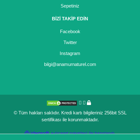
Sepetiniz
Kocayemiş Fidanı
BİZİ TAKİP EDİN
Kuşburnu Fidanı
Facebook
Liçi Fidanı
Twitter
Longan Fidanı
Instagram
Malta Eriği Fidanı
bilgi@anamurnaturel.com
Mango Fidanı
Melez Meyveler
Murt Fidanı
© Tüm hakları saklıdır. Kredi kartı bilgileriniz 256bit SSL
Muşmula Fidanı
sertifikası ile korunmaktadır.
Muz Fidanı
ile
ideasoft
e-
hazırlandı.
ticaret