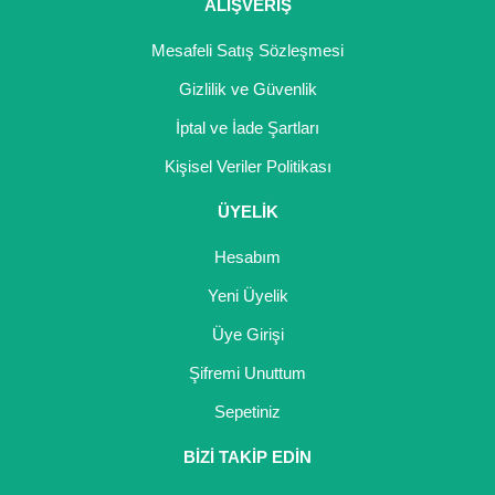
Girebolu Fidanı
ALIŞVERİŞ
Goji Berry Fidanı
Mesafeli Satış Sözleşmesi
Gizlilik ve Güvenlik
Hünnap Fidanı
İptal ve İade Şartları
İncir Fidanı
Kişisel Veriler Politikası
Kapari Gebre Otu Fidanı
ÜYELİK
Kayısı Fidanı
Hesabım
Keçiboynuzu Fidanı
Yeni Üyelik
Üye Girişi
Kestane Fidanı
Şifremi Unuttum
Kiraz Fidanı
Sepetiniz
Kivi Fidanı
BİZİ TAKİP EDİN
Kızılcık Fidanı