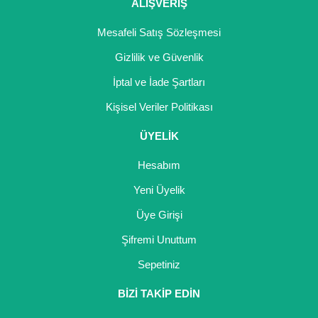
Girebolu Fidanı
ALIŞVERİŞ
Goji Berry Fidanı
Mesafeli Satış Sözleşmesi
Gizlilik ve Güvenlik
Hünnap Fidanı
İptal ve İade Şartları
İncir Fidanı
Kişisel Veriler Politikası
Kapari Gebre Otu Fidanı
ÜYELİK
Kayısı Fidanı
Hesabım
Keçiboynuzu Fidanı
Yeni Üyelik
Üye Girişi
Kestane Fidanı
Şifremi Unuttum
Kiraz Fidanı
Sepetiniz
Kivi Fidanı
BİZİ TAKİP EDİN
Kızılcık Fidanı