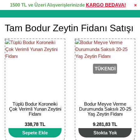
1500 TL ve Üzeri Alışverişlerinizde
KARGO BEDAVA!
×
Tam Bodur Zeytin Fidanı Satışı
TÜKENDİ
Tüplü Bodur Koroneiki
Bodur Meyve Verme
Çok Verimli Yunan Zeytini
Durumunda Saksılı 20-25
Fidanı
Yaş Zeytin Fidanı
338,78 TL
9.281,83 TL
Sepete Ekle
Stokta Yok