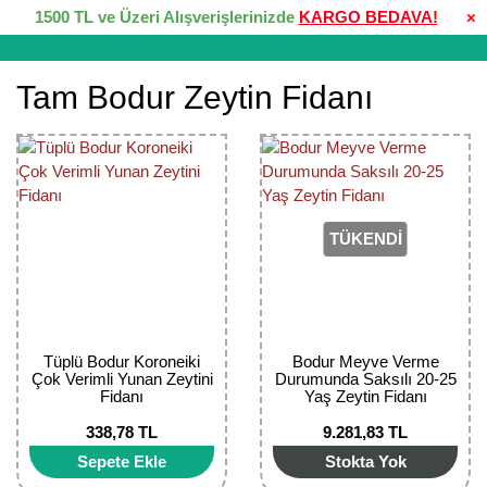
1500 TL ve Üzeri Alışverişlerinizde
KARGO BEDAVA!
×
Tam Bodur Zeytin Fidanı
TÜKENDİ
Tüplü Bodur Koroneiki
Bodur Meyve Verme
Çok Verimli Yunan Zeytini
Durumunda Saksılı 20-25
Fidanı
Yaş Zeytin Fidanı
338,78 TL
9.281,83 TL
Sepete Ekle
Stokta Yok