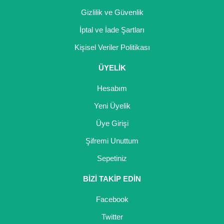
Gizlilik ve Güvenlik
Kocayemiş Fidanı
İptal ve İade Şartları
Kuşburnu Fidanı
Kişisel Veriler Politikası
Liçi Fidanı
ÜYELİK
Longan Fidanı
Hesabım
Malta Eriği Fidanı
Yeni Üyelik
Mango Fidanı
Üye Girişi
Şifremi Unuttum
Melez Meyveler
Sepetiniz
Murt Fidanı
BİZİ TAKİP EDİN
Muşmula Fidanı
Facebook
Muz Fidanı
Twitter