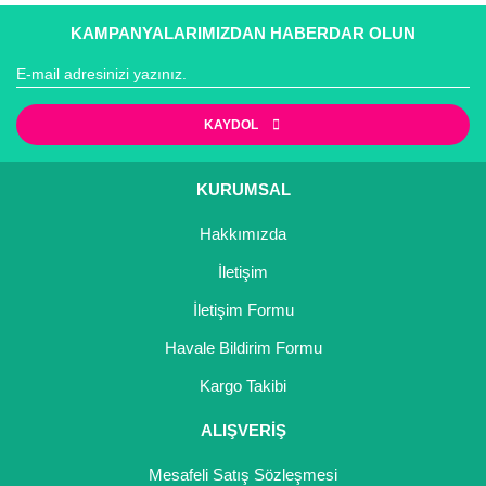
Girebolu Fidanı
KAMPANYALARIMIZDAN HABERDAR OLUN
Goji Berry Fidanı
Hünnap Fidanı
KAYDOL
İncir Fidanı
Kapari Gebre Otu Fidanı
KURUMSAL
Hakkımızda
Kayısı Fidanı
İletişim
Keçiboynuzu Fidanı
İletişim Formu
Kestane Fidanı
Havale Bildirim Formu
Kiraz Fidanı
Kargo Takibi
Kivi Fidanı
ALIŞVERİŞ
Kızılcık Fidanı
Mesafeli Satış Sözleşmesi