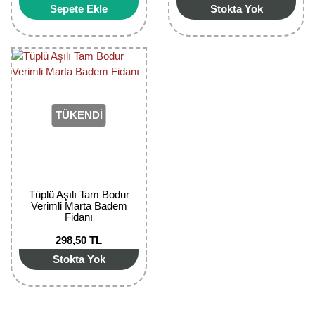
Sepete Ekle
Stokta Yok
Bektaşi Üzümü Fidanı
Nostaljik Güller
Ters Lale Soğanı
Böğürtlen Fidanı
Peyzaj Gülleri
Yılbaşı Gülü Çiçeği
Ceviz Fidanı
Sarmaşık(Çardak) Gül Fidanları
Zambak Soğanı
Dut Fidanı
TÜKENDİ
Elma Fidanı
Erik Fidanı
Tüplü Aşılı Tam Bodur
Feijoa Fidanı
Verimli Marta Badem
Fidanı
Fidan Anaçları ve Aşı Kalemleri
298,50 TL
Fındık Fidanı
Stokta Yok
Frenk Üzümü Fidanı